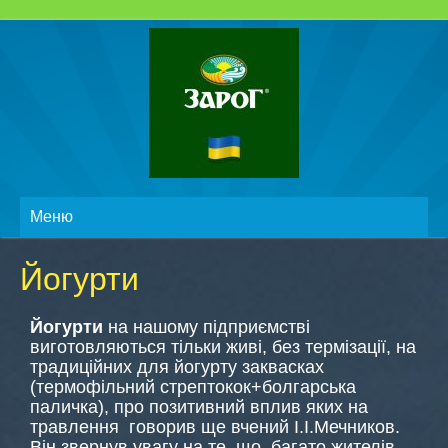
Меню
Йогурти
Йогурти
на нашому підприємстві
виготовляються тільки живі, без термізації, на
традиційних для йогурту заквасках
(термофільний стрептокок+болгарська
паличка), про позитивний вплив яких на
травлення говорив ще вчений І.І.Мечников.
Він звернув увагу на те, що багато жителів