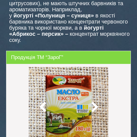
цитрусових), не мають штучних барвників та
ароматизаторів. Наприклад,
у
йогурті
«Полуниця – суниця»
в якості
барвника використано концентрати червоного
буряка та чорної моркви, а в
йогурті
«Абрикос – персик» –
концентрат морквяного
соку.
Продукція ТМ “ЗароГ”