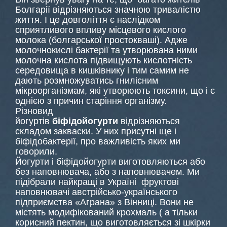
Болгарії відрізняються значною тривалістю
життя. І це довголіття є наслідком
сприятливого впливу місцевого кислого
молока (болгарської простокваші). Адже
молочнокислі бактерії та утворювана ними
молочна кислота підвищують кислотність
середовища в кишківнику і тим самим не
дають розмножуватись гнилісним
мікроорганізмам, які утворюють токсини, що і є
однією з причин старіння організму.
Різновид
йогуртів
біфідойогурти
відрізняються
складом закваски. У них присутні ще і
біфідобактерії, про важливість яких ми
говорили.
Йогурти і біфідойогурти виготовляються або
без наповнювача, або з наповнювачем. Ми
підібрали найкращі в Україні фруктові
наповнювачі австрійсько-українського
підприємства «Аграна» з Вінниці. Вони не
містять модифікований крохмаль ( а тільки
корисний пектин, що виготовляється зі шкірки