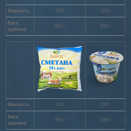
Жирність
20%
20%
Вага
350 г
200 г
одиниці
Жирність
15%
15%
Вага
350 г
200 г
одиниці