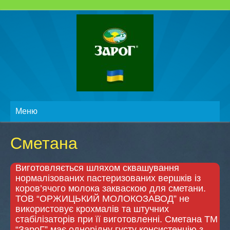
Меню
Сметана
Виготовляється шляхом сквашування
нормалізованих пастеризованих вершків із
коров’ячого молока закваскою для сметани.
ТОВ “ОРЖИЦЬКИЙ МОЛОКОЗАВОД” не
використовує крохмалів та штучних
стабілізаторів при її виготовленні. Сметана ТМ
“ЗароГ” має однорідну густу консистенцію з