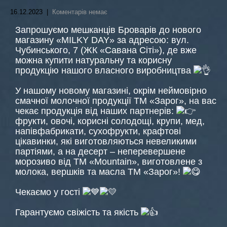
16.12.2023
|
Коментарів немає
Запрошуємо мешканців Броварів до нового
магазину «‎MILKY DAY» за адресою: вул.
Чубинського, 7 (ЖК «Савана Сіті»), де вже
можна купити натуральну та корисну
продукцію нашого власного виробництва
У нашому новому магазині, окрім неймовірно
смачної молочної продукції ТМ «Зарог», на вас
чекає продукція від наших партнерів:
фрукти, овочі, корисні солодощі, крупи, мед,
напівфабрикати, сухофрукти, крафтові
цікавинки, які виготовляються невеликими
партіями, а на десерт – неперевершене
морозиво від ТМ «Mountain», виготовлене з
молока, вершків та масла ТМ «Зарог»!
Чекаємо у гості
Гарантуємо свіжість та якість