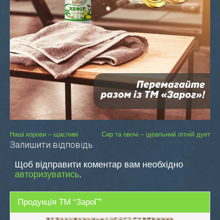
Навігація
Наші корови – щасливі
Сир та овочі – ідеальний літній дует
Залишити відповідь
записів
Щоб відправити коментар вам необхідно
авторизуватись
.
Продукція ТМ “ЗароГ”