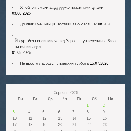
Улюблені смаки за дууууже приємними цінами!
03.08.2026
До уваги мешканців Полтави та області!
02.08.2026
Йогурт без наповнювача від ЗароГ — універсальна база
на всі випадки
01.08.2026
Не просто ласощі… справжня турбота
15.07.2026
Серпень 2026
Пн
Вт
Ср
Чт
Пт
Сб
Нд
1
2
3
4
5
6
7
8
9
10
11
12
13
14
15
16
17
18
19
20
21
22
23