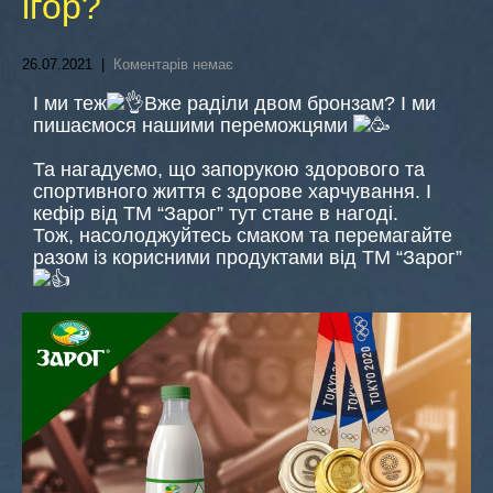
ігор?
26.07.2021
|
Коментарів немає
І ми теж
Вже раділи двом бронзам? І ми
пишаємося нашими переможцями
Та нагадуємо, що запорукою здорового та
спортивного життя є здорове харчування. І
кефір від ТМ “Зарог” тут стане в нагоді.
Тож, насолоджуйтесь смаком та перемагайте
разом із корисними продуктами від ТМ “Зарог”