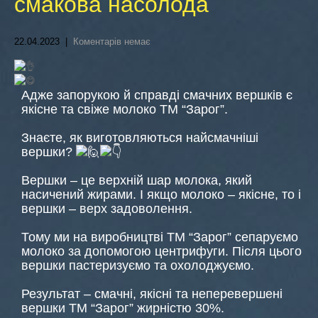
смакова насолода
22.04.2023
|
Коментарів немає
Адже запорукою й справді смачних вершків є
якісне та свіже молоко ТМ “Зарог”.
Знаєте, як виготовляються найсмачніші
вершки?
Вершки – це верхній шар молока, який
насичений жирами. І якщо молоко – якісне, то і
вершки – верх задоволення.
Тому ми на виробництві ТМ “Зарог” сепаруємо
молоко за допомогою центрифуги. Після цього
вершки пастеризуємо та охолоджуємо.
Результат – смачні, якісні та неперевершені
вершки ТМ “Зарог” жирністю 30%.