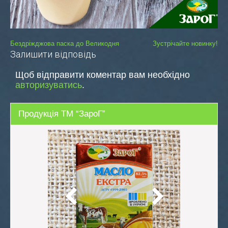
Навігація
Бездріжджова паска до Великодня
Зустрічайте новинку!
Залишити відповідь
записів
Щоб відправити коментар вам необхідно
авторизуватись
.
Продукція ТМ “ЗароГ”