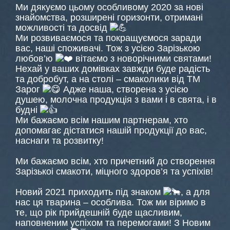
Ми дякуємо цьому особливому 2020 за нові
знайомства, розширені горизонти, отримані
можливості та досвід
Ми розвиваємося та покращуємося заради
вас, наші споживачі. Тож з усією Зарізькою
любов’ю
вітаємо з новорічними святами!
Нехай у ваших домівках завжди буде радість
та добробут, а на столі – смаколики від ТМ
Зарог
Адже наша, створена з усією
душею, молочна продукція з вами і в свята, і в
будні
Ми бажаємо всім нашим партнерам, хто
допомагає дістатися нашій продукції до вас,
наснаги та розвитку!
Ми бажаємо всім, хто причетний до створення
Зарізькоі смакоти, міцного здоров’я та успіхів!
Новий 2021 приходить під знаком
, а для
нас ця тварина – особлива. Тож ми віримо в
те, що рік прийдешній буде щасливим,
наповненим успіхом та перемогами! З Новим