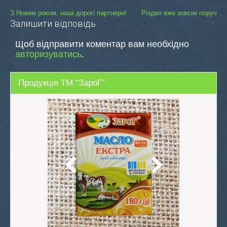
Навігація
З Новим роком, наші дорогі партнери!
Різдво вже зовсім поруч
Залишити відповідь
записів
Щоб відправити коментар вам необхідно
авторизуватись
.
Продукція ТМ “ЗароГ”