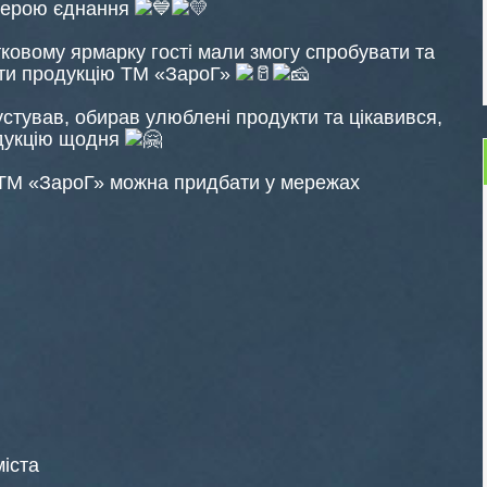
ерою єднання
ковому ярмарку гості мали змогу спробувати та
ти продукцію ТМ «ЗароГ»
густував, обирав улюблені продукти та цікавився,
одукцію щодня
 ТМ «ЗароГ» можна придбати у мережах
міста