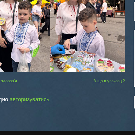
о здоровʼя
А що в упаковці?
ідно
авторизуватись
.