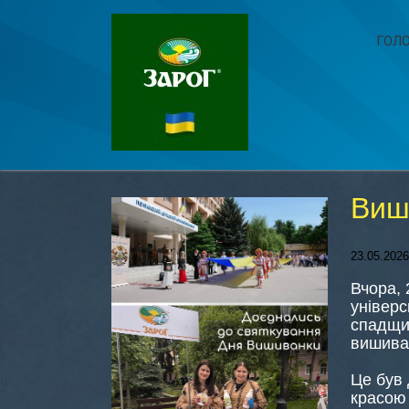
ГОЛ
Виш
23.05.2026
Вчора, 
універс
спадщин
вишив
Це був 
красою