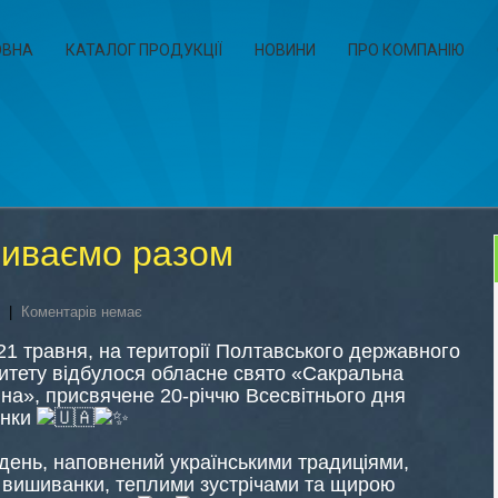
ОВНА
КАТАЛОГ ПРОДУКЦІЇ
НОВИНИ
ПРО КОМПАНІЮ
иваємо разом
|
Коментарів немає
21 травня, на території Полтавського державного
итету відбулося обласне свято «Сакральна
а», присвячене 20-річчю Всесвітнього дня
анки
день, наповнений українськими традиціями,
 вишиванки, теплими зустрічами та щирою