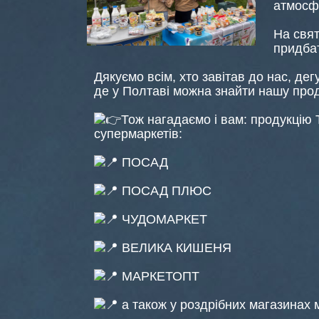
атмосф
На свят
придба
Дякуємо всім, хто завітав до нас, де
де у Полтаві можна знайти нашу пр
Тож нагадаємо і вам: продукцію
супермаркетів:
ПОСАД
ПОСАД ПЛЮС
ЧУДОМАРКЕТ
ВЕЛИКА КИШЕНЯ
МАРКЕТОПТ
а також у роздрібних магазинах 