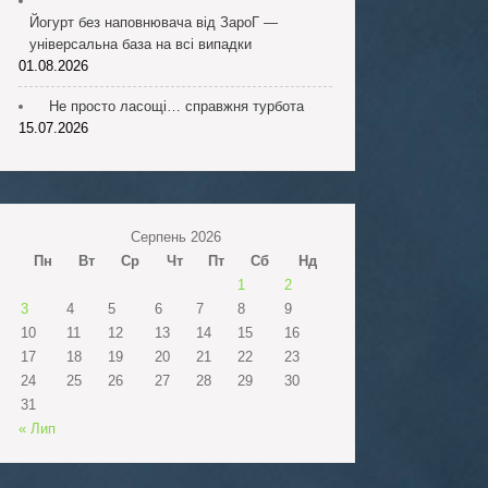
Йогурт без наповнювача від ЗароГ —
універсальна база на всі випадки
01.08.2026
Не просто ласощі… справжня турбота
15.07.2026
Серпень 2026
Пн
Вт
Ср
Чт
Пт
Сб
Нд
1
2
3
4
5
6
7
8
9
10
11
12
13
14
15
16
17
18
19
20
21
22
23
24
25
26
27
28
29
30
31
« Лип