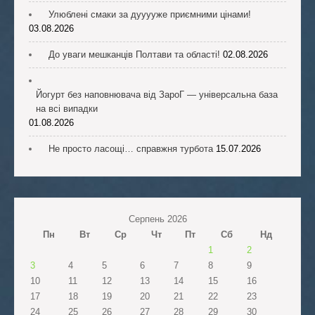
Улюблені смаки за дууууже приємними цінами!
03.08.2026
До уваги мешканців Полтави та області!
02.08.2026
Йогурт без наповнювача від ЗароГ — універсальна база
на всі випадки
01.08.2026
Не просто ласощі… справжня турбота
15.07.2026
Серпень 2026
Пн
Вт
Ср
Чт
Пт
Сб
Нд
1
2
3
4
5
6
7
8
9
10
11
12
13
14
15
16
17
18
19
20
21
22
23
24
25
26
27
28
29
30