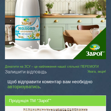
Навігація
Донатити на ЗСУ – це наближення нашої спільної ПЕРЕМОГИ
Залишити відповідь
Увага, акція!
записів
Щоб відправити коментар вам необхідно
авторизуватись
.
Продукція ТМ “ЗароГ”