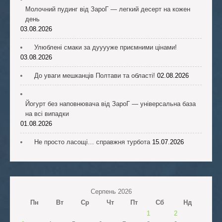
Молочний пудинг від ЗароГ — легкий десерт на кожен
день
03.08.2026
Улюблені смаки за дууууже приємними цінами!
03.08.2026
До уваги мешканців Полтави та області!
02.08.2026
Йогурт без наповнювача від ЗароГ — універсальна база
на всі випадки
01.08.2026
Не просто ласощі… справжня турбота
15.07.2026
Серпень 2026
Пн
Вт
Ср
Чт
Пт
Сб
Нд
1
2