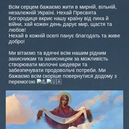
Всім серцем бажаємо жити в мирній, вільній,
незалежній Україні. Нехай Пресвята
Богородиця вкриє нашу країну від лиха й
війни, хай кожен день дарує мир, щастя та
любов!
Нехай в кожній оселі панує благодать та живе
добро!
Ми вітаємо та вдячні всім нашим рідним
захисникам та захисницям за можливість
створювати молочні шедеври та
забезпечувати продовольчі потреби. Ми
бажаємо всім скоріше повернутися додому з
перемогою