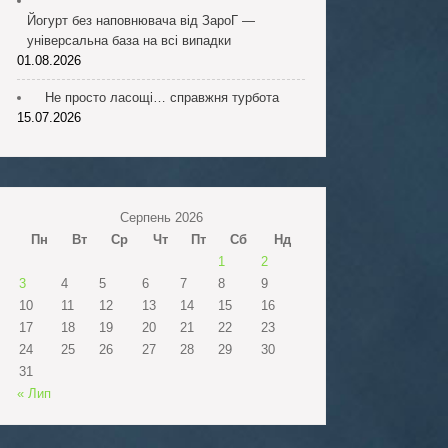
Йогурт без наповнювача від ЗароГ —
універсальна база на всі випадки
01.08.2026
Не просто ласощі… справжня турбота
15.07.2026
Серпень 2026
Пн
Вт
Ср
Чт
Пт
Сб
Нд
1
2
3
4
5
6
7
8
9
10
11
12
13
14
15
16
17
18
19
20
21
22
23
24
25
26
27
28
29
30
31
« Лип