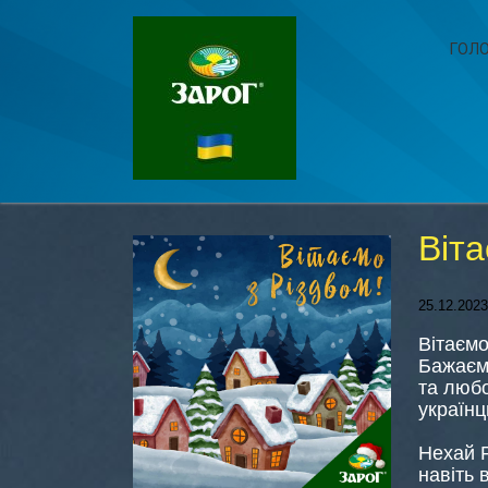
ГОЛ
Віта
25.12.2023
Вітаємо
Бажаємо
та любо
україн
Нехай Р
навіть 