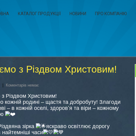
ОВНА
КАТАЛОГ ПРОДУКЦІЇ
НОВИНИ
ПРО КОМПАНІЮ
ємо з Різдвом Христовим!
|
Коментарів немає
 з Різдвом Христовим!
 кожній родині – щастя та добробуту! Злагоди
ві – в кожній оселі, здоровʼя та віри – кожному
цю
іздвяна зірка
яскраво освітлює дорогу
в найтемніші часи