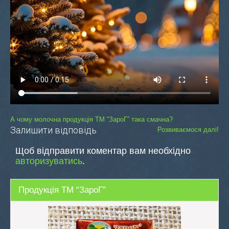
Навігація
А чому молочна продукція ТМ “ЗароГ” така смачна?
Залишити відповідь
Розвиваємося далі!
записів
Щоб відправити коментар вам необхідно
авторизуватись
.
Продукція ТМ “ЗароГ”