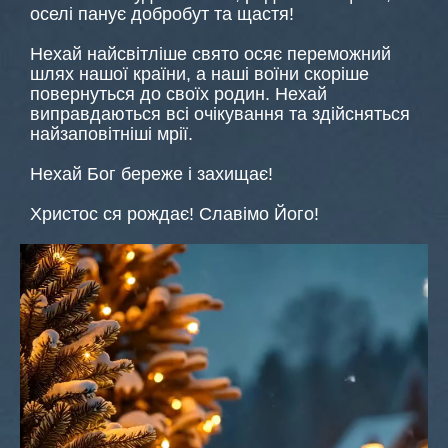
оселі панує добробут та щастя!
Нехай найсвітліше свято осяє переможний
шлях нашої країни, а наші воїни скоріше
повернуться до своїх родин. Нехай
виправдаються всі очікування та здійсняться
найзаповітніші мрії.
Нехай Бог береже і захищає!
Христос ся рождає! Славімо Його!