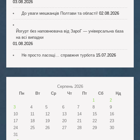
03.08.2026
До уваги мешканців Полтави та області!
02.08.2026
Йогурт без наповнювача від ЗароГ — універсальна база
на всі випадки
01.08.2026
Не просто ласощі… справжня турбота
15.07.2026
Серпень 2026
Пн
Вт
Ср
Чт
Пт
Сб
Нд
1
2
3
4
5
6
7
8
9
10
11
12
13
14
15
16
17
18
19
20
21
22
23
24
25
26
27
28
29
30
31