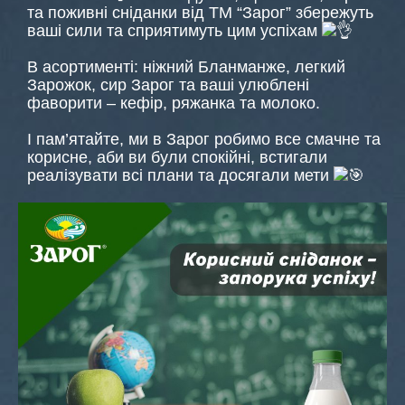
та поживні сніданки від ТМ “Зарог” збережуть
ваші сили та сприятимуть цим успіхам
В асортименті: ніжний Бланманже, легкий
Зарожок, сир Зарог та ваші улюблені
фаворити – кефір, ряжанка та молоко.
І пам’ятайте, ми в Зарог робимо все смачне та
корисне, аби ви були спокійні, встигали
реалізувати всі плани та досягали мети