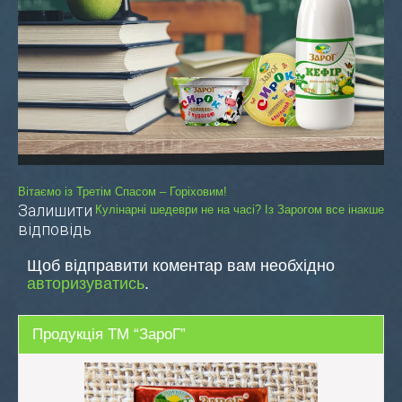
Навігація
Вітаємо із Третім Спасом – Горіховим!
Залишити
Кулінарні шедеври не на часі? Із Зарогом все інакше
записів
відповідь
Щоб відправити коментар вам необхідно
авторизуватись
.
Продукція ТМ “ЗароГ”