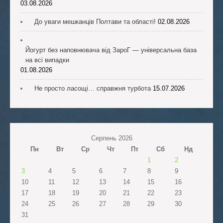
03.08.2026
До уваги мешканців Полтави та області!
02.08.2026
Йогурт без наповнювача від ЗароГ — універсальна база
на всі випадки
01.08.2026
Не просто ласощі… справжня турбота
15.07.2026
Серпень 2026
Пн
Вт
Ср
Чт
Пт
Сб
Нд
1
2
3
4
5
6
7
8
9
10
11
12
13
14
15
16
17
18
19
20
21
22
23
24
25
26
27
28
29
30
31