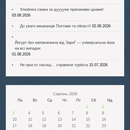
Улюблені смаки за дууууже приємними цінами!
03.08.2026
До уваги мешканців Полтави та області!
02.08.2026
Йогурт без наповнювача від ЗароГ — універсальна база
на всі випадки
01.08.2026
Не просто ласощі… справжня турбота
15.07.2026
Серпень 2026
Пн
Вт
Ср
Чт
Пт
Сб
Нд
1
2
3
4
5
6
7
8
9
10
11
12
13
14
15
16
17
18
19
20
21
22
23