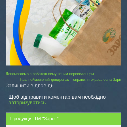
Навігація
Допомогаємо з роботою вимушеним переселенцям
Наш неймовірний дендропак – справжня окраса села Заріг
записів
Залишити відповідь
Щоб відправити коментар вам необхідно
авторизуватись
.
Продукція ТМ “ЗароГ”