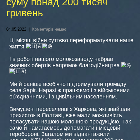
суму понад 200 тисяч
гривень
04.05.2022
|
Коментарів немає
Ці місяці війни суттєво переформатували наше
життя
І в роботі нашого молокозаводу набрав
значних обертів напрямок благодійництва
Ми й раніше всебічно підтримували громаду
села Заріг. Наразі ж працюємо і з військовими
об’єднаннями, і з цивільним населенням.
Вимушені переселенці з Харкова, які знайшли
прихисток в Полтаві, вже мали можливість
поласувати нашою молочною продукцією. Так
само й намагаємось допомагати і місцевій
теробороні. Загалом ми відвантажили