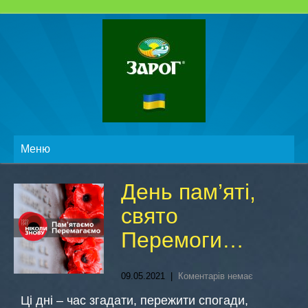
Меню
День пам’яті,
свято
Перемоги…
09.05.2021
|
Коментарів немає
Ці дні – час згадати, пережити спогади,