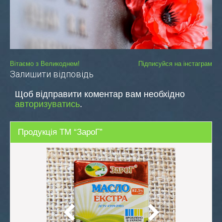
Навігація
Вітаємо з Великоднем!
Підписуйся на інстаграм
Залишити відповідь
записів
Щоб відправити коментар вам необхідно
авторизуватись
.
Продукція ТМ “ЗароГ”