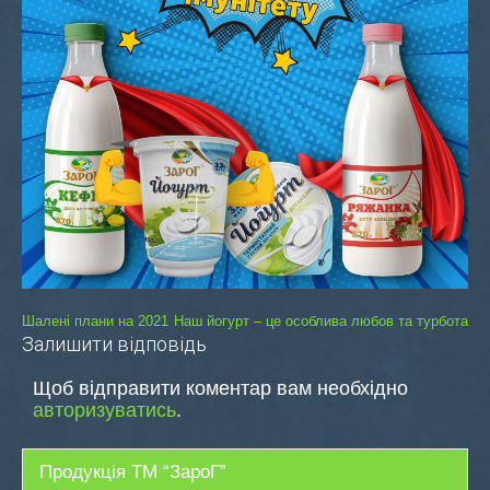
Навігація
Шалені плани на 2021
Наш йогурт – це особлива любов та турбота
Залишити відповідь
записів
Щоб відправити коментар вам необхідно
авторизуватись
.
Продукція ТМ “ЗароГ”