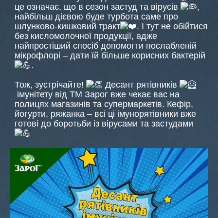
це означає, що в сезон застуд та вірусів
,
найбільш дієвою буде турбота саме про
шлунково-кишковий тракт
. І тут не обійтися
без кисломолочної продукції, адже
найпростіший спосіб допомогти послабленій
мікрофлорі – дати їй більше корисних бактерій
.
Тож, зустрічайте!
Десант рятівників
імунітету від ТМ Зарог вже чекає вас на
полицях магазинів та супермаркетів. Кефір,
йогурти, ряжанка – всі ці імунорятівники вже
готові до боротьби із вірусами та застудами