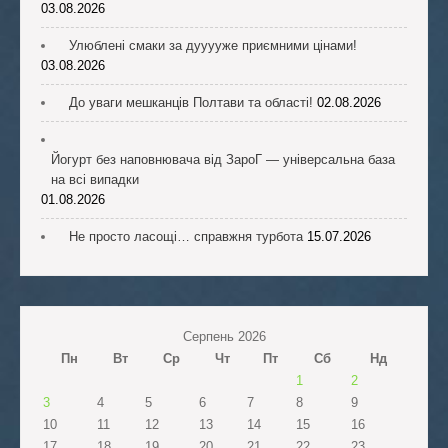
03.08.2026
Улюблені смаки за дууууже приємними цінами!
03.08.2026
До уваги мешканців Полтави та області!
02.08.2026
Йогурт без наповнювача від ЗароГ — універсальна база
на всі випадки
01.08.2026
Не просто ласощі… справжня турбота
15.07.2026
Серпень 2026
Пн
Вт
Ср
Чт
Пт
Сб
Нд
1
2
3
4
5
6
7
8
9
10
11
12
13
14
15
16
17
18
19
20
21
22
23