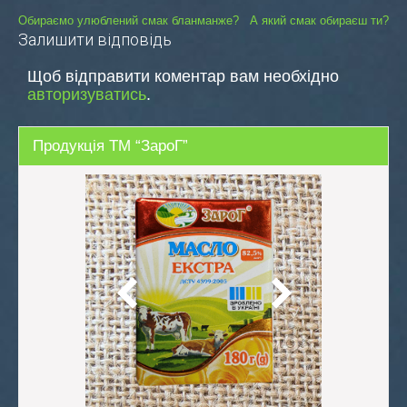
Навігація
Обираємо улюблений смак бланманже?
А який смак обираєш ти?
Залишити відповідь
записів
Щоб відправити коментар вам необхідно
авторизуватись
.
Продукція ТМ “ЗароГ”