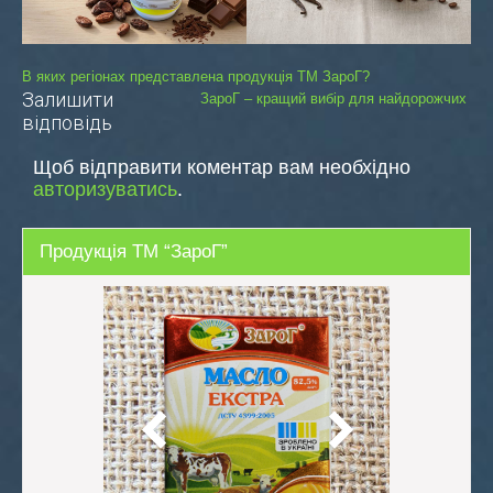
Навігація
В яких регіонах представлена продукція ТМ ЗароГ?
Залишити
ЗароГ – кращий вибір для найдорожчих
записів
відповідь
Щоб відправити коментар вам необхідно
авторизуватись
.
Продукція ТМ “ЗароГ”