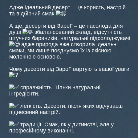
Адже ідеальний десерт – це користь, настрій
та відбірний смак
А ще, десерти від ЗароГ – це насолода для
душі
збалансований склад, відсутність
штучних барвників, натуральні підсолоджувачі
адже природа вже створила ідеальні
смаки, ми лише поєднуємо їх із якісною
молочною основою.
Чому десерти від ЗароГ вартують вашої уваги
справжність. Тільки натуральні
інгредієнти.
легкість. Десерти, після яких відчуваєш
піднесений настрій.
традиції. Смак, як у дитинстві, але у
професійному виконанні.