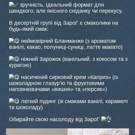
зручність. Ідеальний формат для
швидкого, але якісного сніданку чи перекусу.
В десертній групі від ЗароГ є смаколики на
будь-який смак:
неймовірний Бланманже (з ароматом
ванілі, какао, полуниці-суниці, латте макіато)
ніжний Зарожок (ванільний, з кокосом та з
курагою)
насичений сирковий крем «Каприз» (із
шоколадною глазурʼю та фруктовими
наповнювачами «вишня» та «персик»)
легкий пудинг (зі смаками ванілі, карамелі
та шоколаду)
Обирайте свою насолоду від ЗароГ