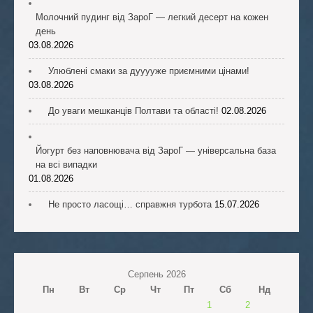
Молочний пудинг від ЗароГ — легкий десерт на кожен
день
03.08.2026
Улюблені смаки за дууууже приємними цінами!
03.08.2026
До уваги мешканців Полтави та області!
02.08.2026
Йогурт без наповнювача від ЗароГ — універсальна база
на всі випадки
01.08.2026
Не просто ласощі… справжня турбота
15.07.2026
Серпень 2026
Пн
Вт
Ср
Чт
Пт
Сб
Нд
1
2