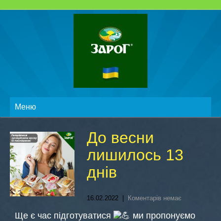
Меню
До весни
лишилось 13
днів
16.02.2022
|
Коментарів немає
Ще є час підготуватися
ми пропонуємо