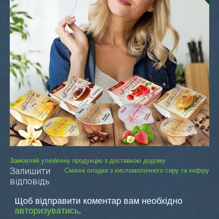
Навігація
Замовляй улюблену продукцію з доставкою додому
Залишити
Смачні оладки з кисломолочного сиру та кефіру
записів
відповідь
Щоб відправити коментар вам необхідно
авторизуватись
.