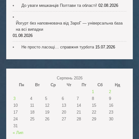
До уваги мешканців Полтави та області!
02.08.2026
Йогурт без наповнювача від ЗароГ — універсальна база
на всі випадки
01.08.2026
Не просто ласощі… справжня турбота
15.07.2026
Серпень 2026
Пн
Вт
Ср
Чт
Пт
Сб
Нд
1
2
3
4
5
6
7
8
9
10
11
12
13
14
15
16
17
18
19
20
21
22
23
24
25
26
27
28
29
30
31
« Лип