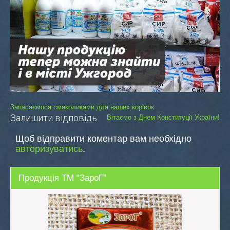
Навігація
Запасаємося смаколиками для наших корівок
Залишити відповідь
Вітаємо з Днем Конституції України!
записів
Щоб відправити коментар вам необхідно
авторизуватись
.
Продукція ТМ “ЗароГ”