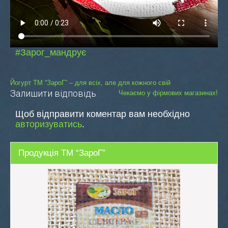
#Зарог_мандрує
Навігація
Йогурт ТМ “ЗароГ” – для всіх, але для кожного свій
Залишити відповідь
Чекаємо у фірмових магазинах!
записів
Щоб відправити коментар вам необхідно
авторизуватись
.
Продукція ТМ “ЗароГ”