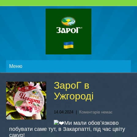
Меню
ЗароГ в
Ужгороді
14.04.2024
|
Коментарів немає
Ми мали обовʼязково
побувати саме тут, в Закарпатті, під час цвіту
сакур!