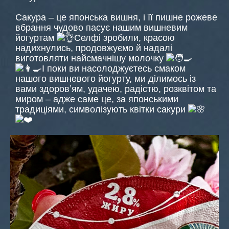
Сакура – це японська вишня, і її пишне рожеве
вбрання чудово пасує нашим вишневим
йогуртам
Селфі зробили, красою
надихнулись, продовжуємо й надалі
виготовляти найсмачнішу молочку
І поки ви насолоджуєтесь смаком
нашого вишневого йогурту, ми ділимось із
вами здоровʼям, удачею, радістю, розквітом та
миром – адже саме це, за японськими
традиціями, символізують квітки сакури