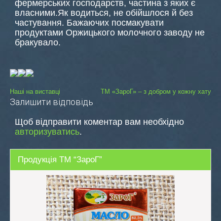
фермерських господарств, частина з яких є
власними.Як водиться, не обійшлося й без
частування. Бажаючих посмакувати
продуктами Оржицького молочного заводу не
бракувало.
Навігація
Наші на виставці
ТМ «ЗароГ» – з добром у кожну хату
Залишити відповідь
записів
Щоб відправити коментар вам необхідно
авторизуватись
.
Продукція ТМ “ЗароГ”