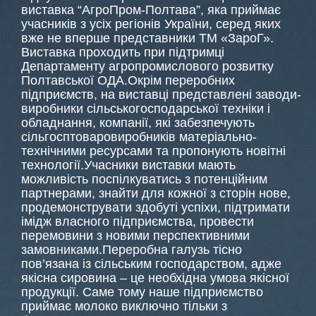
виставка “АгроПром-Полтава”, яка приймає
учасників з усіх регіонів України, серед яких
вже не вперше представники ТМ «ЗароГ».
Виставка проходить при підтримці
Департаменту агропромислового розвитку
Полтавської ОДА.Окрім переробних
підприємств, на виставці представлені заводи-
виробники сільськогосподарської техніки і
обладнання, компанії, які забезпечують
сільгосптоваровиробників матеріально-
технічними ресурсами та пропонують новітні
технології.Учасники виставки мають
можливість поспілкуватись з потенційним
партнерами, знайти для кожної з сторін нове,
продемонструвати здобуті успіхи, підтримати
імідж власного підприємства, провести
перемовини з новими перспективними
замовниками.Переробна галузь тісно
пов’язана із сільським господарством, адже
якісна сировина – це необхідна умова якісної
продукції. Саме тому наше підприємство
приймає молоко виключно тільки з