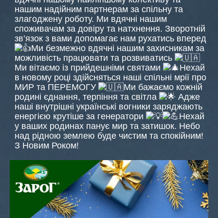
нашим надійним партнерам за спільну та
злагоджену роботу. Ми вдячні нашим
споживачам за довіру та натхнення. Зворотній
зв’язок з вами допомагає нам рухатись вперед
Ми
безмежно вдячні нашим захисникам за
можливість працювати та розвиватись
Ми вітаємо із прийдешніми святами
Нехай
в новому році здійсняться наші спільні мрії про
МИР та ПЕРЕМОГУ
Ми бажаємо кожній
родині єднання, терпіння та світла
Адже
наші внутрішні українські вогники заряджають
енергією крутіше за генератори
Нехай
у ваших родинах панує мир та затишок. Небо
над рідною землею буде чистим та спокійним!
З Новим Роком!