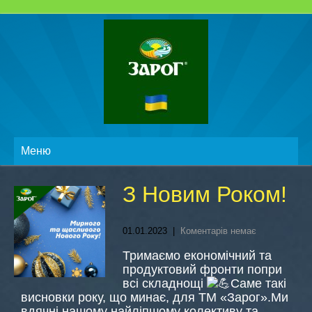
Меню
З Новим Роком!
01.01.2023
|
Коментарів немає
Тримаємо економічний та
продуктовий фронти попри
всі складнощі
Саме такі
висновки року, що минає, для ТМ «Зарог».Ми
вдячні нашому найліпшому колективу та