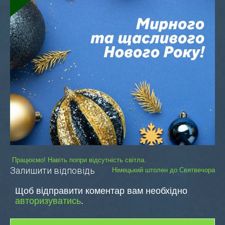
Навігація
Працюємо! Навіть попри відсутність світла.
Залишити відповідь
Німецький штолен до Святвечора
записів
Щоб відправити коментар вам необхідно
авторизуватись
.