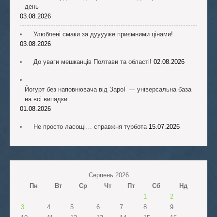
день
03.08.2026
Улюблені смаки за дууууже приємними цінами!
03.08.2026
До уваги мешканців Полтави та області!
02.08.2026
Йогурт без наповнювача від ЗароГ — універсальна база
на всі випадки
01.08.2026
Не просто ласощі… справжня турбота
15.07.2026
Серпень 2026
Пн
Вт
Ср
Чт
Пт
Сб
Нд
1
2
3
4
5
6
7
8
9