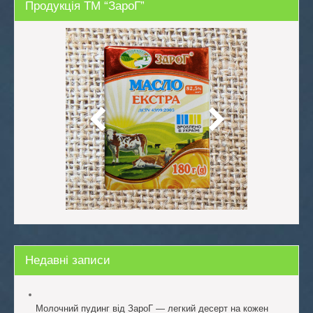
Продукція ТМ “ЗароГ”
Недавні записи
Молочний пудинг від ЗароГ — легкий десерт на кожен