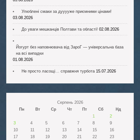
Улюблені смаки за дууууже приємними цінами!
03.08.2026
До уваги мешканців Полтави та області!
02.08.2026
Йогурт без наповнювача від ЗароГ — універсальна база
на всі випадки
01.08.2026
Не просто ласощі… справжня турбота
15.07.2026
Серпень 2026
Пн
Вт
Ср
Чт
Пт
Сб
Нд
1
2
3
4
5
6
7
8
9
10
11
12
13
14
15
16
17
18
19
20
21
22
23