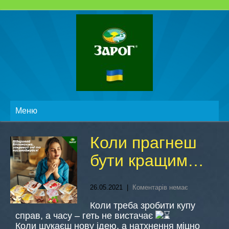
Меню
Коли прагнеш
бути кращим…
26.05.2021
|
Коментарів немає
Коли треба зробити купу
справ, а часу – геть не вистачає
Коли шукаєш нову ідею, а натхнення міцно