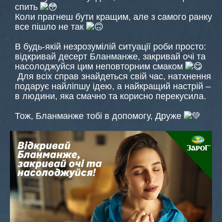
спить
Коли прагнеш бути кращим, але з самого ранку
все пішло не так
В будь-якій незрозумілій ситуації роби просто:
відкривай десерт Бланманже, закривай очі та
насолоджуйся цим неповторним смаком
Для всіх справ знайдеться свій час, натхнення
подарує найліпшу ідею, а найкращий настрій –
в людини, яка смачно та корисно перекусила.
Тож, Бланманже тобі в допомогу, Друже