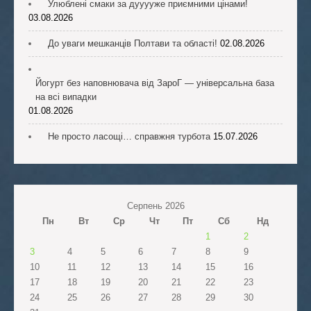
Улюблені смаки за дууууже приємними цінами!
03.08.2026
До уваги мешканців Полтави та області!
02.08.2026
Йогурт без наповнювача від ЗароГ — універсальна база
на всі випадки
01.08.2026
Не просто ласощі… справжня турбота
15.07.2026
Серпень 2026
Пн
Вт
Ср
Чт
Пт
Сб
Нд
1
2
3
4
5
6
7
8
9
10
11
12
13
14
15
16
17
18
19
20
21
22
23
24
25
26
27
28
29
30