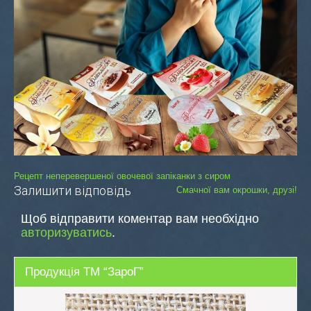
Навігація
Рецепт неперевершеної овочевої запіканки з сиром
Залишити відповідь
Смачної вам окрошки, друзі!
записів
Щоб відправити коментар вам необхідно
авторизуватись
.
Продукція ТМ “ЗароГ”