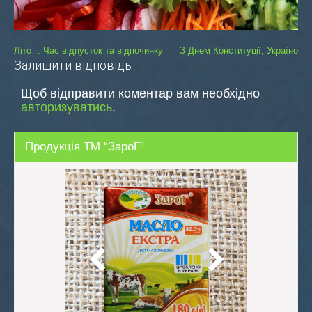
Навігація
Літо… Час відпусток та відпочинку
З Днем Конституції, Україно
Залишити відповідь
записів
Щоб відправити коментар вам необхідно
авторизуватись
.
Продукція ТМ “ЗароГ”