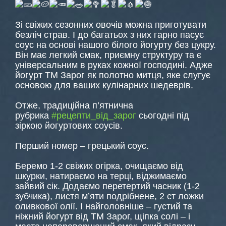
Зі свіжих сезонних овочів можна приготувати
безліч страв. І до багатьох з них гарно пасує
соус на основі нашого білого йогурту без цукру.
Він має легкий смак, приємну структуру та є
універсальним в руках кожної господині. Адже
йогурт ТМ Зарог як полотно митця, яке слугує
основою для ваших кулінарних шедеврів.
Отже, традиційна п’ятнична
рубрика
#рецепти_від_зарог
сьогодні під
зіркою йогуртових соусів.
Перший номер – грецький соус.
Беремо 1-2 свіжих огірка, очищаємо від
шкурки, натираємо на терці, віджимаємо
зайвий сік. Додаємо перетертий часник (1-2
зубчика), листя м’яти подрібнене, 2 ст ложки
оливкової олії. І найголовніше – густий та
ніжний йогурт від ТМ Зарог, щіпка солі – і