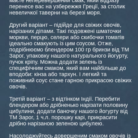
маєте неперевершений смак, який відразу
перенесе вас на узбережжя Греції, за столик
невеличкої таверни на березі моря.
Другий варіант – підійде для свіжих овочів,
нарізаних діпами. Такі подовжені шматочки
моркви, перцю, селери або скибочки томатів
ідеально смакують із цим соусом. Отже,
подрібнюємо блендером 100 гр бринзи від ТМ
Зарог, упаковку нашого натурального йогурту,
пучок кріпу. Можна додати зелень із
специфічним смаком, який вам найбільше до
вподоби: кінза або тархун. І легкий та
поживний соус стане гарною прикрасою свіжих
овочів.
Третій варіант – з відтінком Індії. Перебити
блендером або дрібненько нарізати половину
цибулини, додати баночку нашого йогурту від
ТМ Зарог, 1 ч.л. порошку карі, прикрасити
дрібно нарізаною зеленою цибулею.
Насолоджуйтесь довершеним смаком овочів із