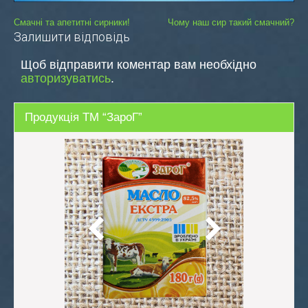
Навігація
Смачні та апетитні сирники!
Чому наш сир такий смачний?
Залишити відповідь
записів
Щоб відправити коментар вам необхідно
авторизуватись
.
Продукція ТМ “ЗароГ”