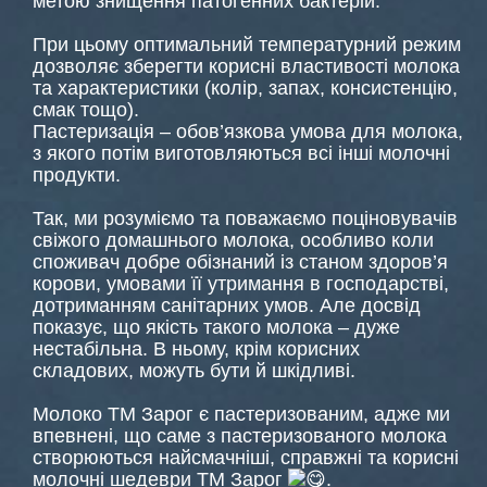
метою знищення патогенних бактерій.
При цьому оптимальний температурний режим
дозволяє зберегти корисні властивості молока
та характеристики (колір, запах, консистенцію,
смак тощо).
Пастеризація – обов’язкова умова для молока,
з якого потім виготовляються всі інші молочні
продукти.
Так, ми розуміємо та поважаємо поціновувачів
свіжого домашнього молока, особливо коли
споживач добре обізнаний із станом здоров’я
корови, умовами її утримання в господарстві,
дотриманням санітарних умов. Але досвід
показує, що якість такого молока – дуже
нестабільна. В ньому, крім корисних
складових, можуть бути й шкідливі.
Молоко ТМ Зарог є пастеризованим, адже ми
впевнені, що саме з пастеризованого молока
створюються найсмачніші, справжні та корисні
молочні шедеври ТМ Зарог
.