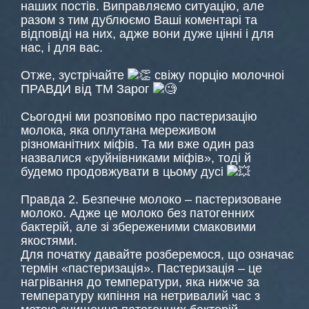
наших постів. Виправляємо ситуацію, але
разом з тим дублюємо Ваші коментарі та
відповіді на них, адже вони дуже цінні і для
нас, і для вас.
Отже, зустрічайте
свіжу порцію молочноі
ПРАВДИ від ТМ Зарог
Сьогодні ми розповімо про пастеризацію
молока, яка оплутана мереживом
різноманітних міфів. Та ми вже один раз
назвалися «руйнівниками міфів», тоді й
будемо продовжувати в цьому дусі
Правда 2. Безпечне молоко – пастеризоване
молоко. Адже це молоко без патогенних
бактерій, але зі збереженими смаковими
якостями.
Для початку давайте розберемося, що означає
термін «пастеризація». Пастеризація – це
нагрівання до температури, яка нижче за
температуру кипіння на нетривалий час з