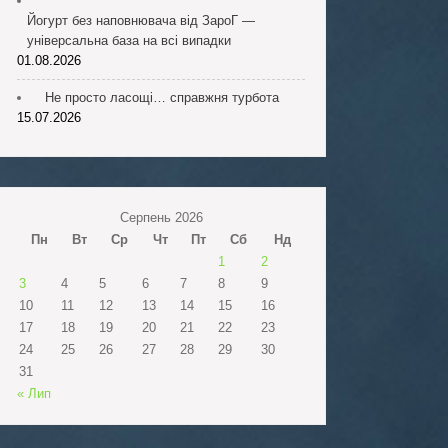
Йогурт без наповнювача від ЗароГ —
універсальна база на всі випадки
01.08.2026
Не просто ласощі… справжня турбота
15.07.2026
Серпень 2026
Пн
Вт
Ср
Чт
Пт
Сб
Нд
1
2
3
4
5
6
7
8
9
10
11
12
13
14
15
16
17
18
19
20
21
22
23
24
25
26
27
28
29
30
31
« Лип