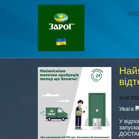
ГОЛ
Най
від
15.02.2021
Увага
У відпо
запуска
ДОСТА