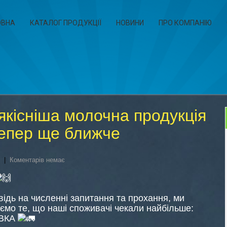
ОВНА
КАТАЛОГ ПРОДУКЦІЇ
НОВИНИ
ПРО КОМПАНІЮ
якісніша молочна продукція
тепер ще ближче
|
Коментарів немає
відь на численні запитання та прохання, ми
ємо те, що наші споживачі чекали найбільше:
ВКА