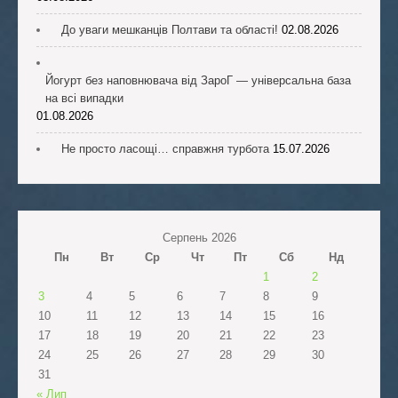
До уваги мешканців Полтави та області!
02.08.2026
Йогурт без наповнювача від ЗароГ — універсальна база
на всі випадки
01.08.2026
Не просто ласощі… справжня турбота
15.07.2026
Серпень 2026
Пн
Вт
Ср
Чт
Пт
Сб
Нд
1
2
3
4
5
6
7
8
9
10
11
12
13
14
15
16
17
18
19
20
21
22
23
24
25
26
27
28
29
30
31
« Лип