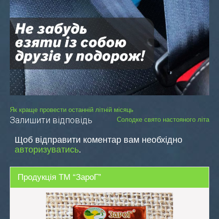
Навігація
Як краще провести останній літній місяць
Залишити відповідь
Солодке свято настояного літа
записів
Щоб відправити коментар вам необхідно
авторизуватись
.
Продукція ТМ “ЗароГ”