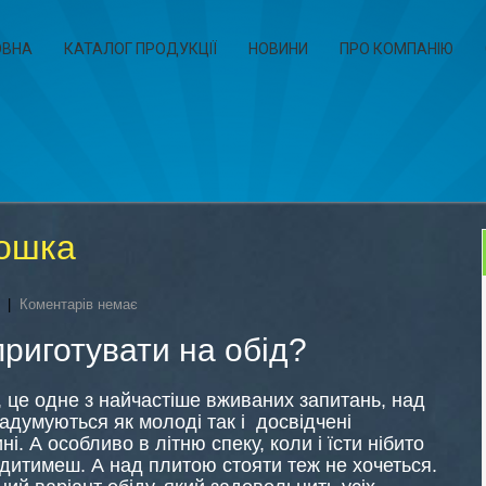
ОВНА
КАТАЛОГ ПРОДУКЦІЇ
НОВИНИ
ПРО КОМПАНІЮ
ошка
|
Коментарів немає
риготувати на обід?
 це одне з найчастіше вживаних запитань, над
адумуються як молоді так і досвідчені
ні. А особливо в літню спеку, коли і їсти нібито
одитимеш. А над плитою стояти теж не хочеться.