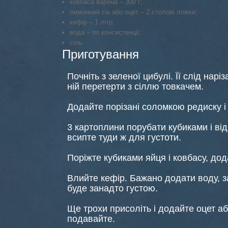
ковбаса варена – 300 г;
лимонний сік або оцет – 2 столові ложки;
кефір – 1 літр;
вода – по консистенції;
сіль.
Приготування
Почніть з зеленої цибулі. Її слід нар
ній перетерти з сіллю товкачем.
Додайте порізані соломкою редиску і 
3 картоплини порубати кубиками і ві
всипте туди ж для густоти.
Поріжте кубиками яйця і ковбасу, дода
Влийте кефір. Бажано додати воду, за
буде занадто густою.
Ще трохи присоліть і додайте оцет аб
подавайте.