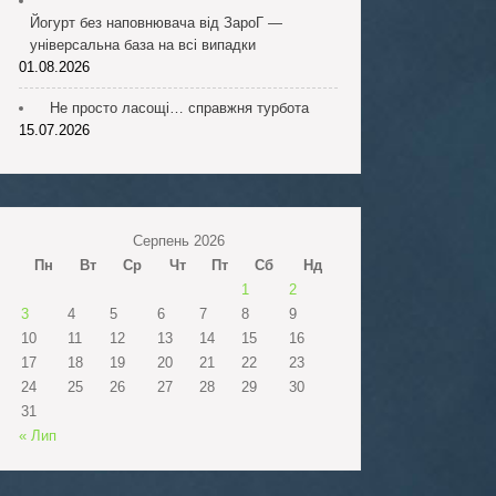
Йогурт без наповнювача від ЗароГ —
універсальна база на всі випадки
01.08.2026
Не просто ласощі… справжня турбота
15.07.2026
Серпень 2026
Пн
Вт
Ср
Чт
Пт
Сб
Нд
1
2
3
4
5
6
7
8
9
10
11
12
13
14
15
16
17
18
19
20
21
22
23
24
25
26
27
28
29
30
31
« Лип