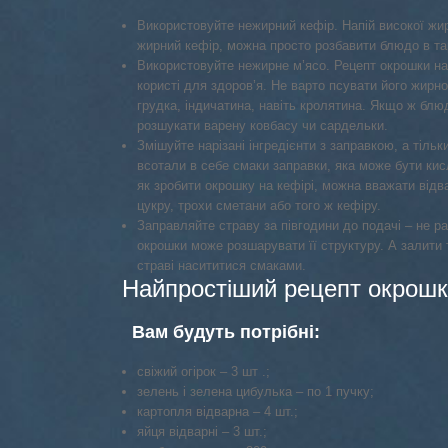
Використовуйте нежирний кефір. Напій високої жи
жирний кефір, можна просто розбавити блюдо в тар
Використовуйте нежирне м’ясо. Рецепт окрошки на 
користі для здоров’я. Не варто псувати його жирн
грудка, індичатина, навіть кролятина. Якщо ж бл
розшукати варену ковбасу чи сардельки.
Змішуйте нарізані інгредієнти з заправкою, а тіль
всотали в себе смаки заправки, яка може бути кис
як зробити окрошку на кефірі, можна вважати відва
цукру, трохи сметани або того ж кефіру.
Заправляйте страву за півгодини до подачі – не ра
окрошки може розшарувати її структуру. А залити т
страві насититися смаками.
Найпростіший рецепт окрошки
Вам будуть потрібні:
свіжий огірок – 3 шт .;
зелень і зелена цибулька – по 1 пучку;
картопля відварна – 4 шт.;
яйця відварні – 3 шт.;