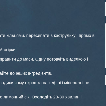
ізати кільцями, пересипати в каструльку і прямо в
й огірки.
дправити до маси. Одну потовчіть виделкою і
йте до інших інгредієнтів.
вдяки чому окрошка на кефірі і мінералці не
о лимонний сік. Охолодіть 20-30 хвилин і