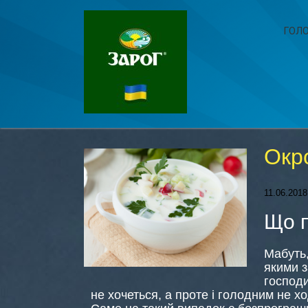
ГОЛ
Окр
11.06.2018
Що п
Мабуть,
якими з
господи
не хочеться, а проте і голодним не х