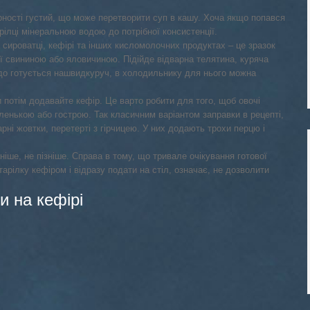
рності густий, що може перетворити суп в кашу. Хоча якщо попався
ілці мінеральною водою до потрібної консистенції.
сироватці, кефірі та інших кисломолочних продуктах – це зразок
ої свининою або яловичиною. Підійде відварна телятина, куряча
юдо готується нашвидкуруч, в холодильнику для нього можна
ки потім додавайте кефір. Це варто робити для того, щоб овочі
ленькою або гострою. Так класичним варіантом заправки в рецепті,
рні жовтки, перетерті з гірчицею. У них додають трохи перцю і
ніше, не пізніше. Справа в тому, що тривале очікування готової
арілку кефіром і відразу подати на стіл, означає, не дозволити
 на кефірі