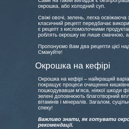
Саме на такий випадок є безпрограшн
окрошка, або холодний суп.
Свіжі овочі, зелень, легка освіжаюча 
класичний рецепт передбачає викорис
є рецепт з кисломолочними продукта
роблять окрошку не лише смачною, а
Пропонуємо Вам два рецепти цієї над
Смакуйте!
Окрошка на кефірі
Окрошка на кефірі – найкращий варіа
покращує процеси очищення кишківник
пошкодувавши м’яса, ніякої шкоди фігу
зелені доповнюють благотворний впл
вітамінів і мінералів. Загалом, суціл
спеку!
Важливо знати, як готувати окро
рекомендації.