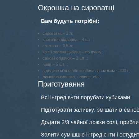
Окрошка на сироватці
Вам будуть потрібні:
сироватка – 2 л;
картопля відварна – 4 шт .;
сметана – 0,5 л;
кріп і зелена цибуля – по пучку;
свіжий огірочок – 2 шт .;
яйця – 5 шт .;
відварне м’ясо або ковбаса за смаком – 300 г;
лимонна кислота, гірчиця, сіль.
Приготування
Всі інгредієнти порубати кубиками.
Підготувати заливку: змішати в ємнос
Додати 2/3 чайної ложки солі, прибли
Залити сумішшю інгредієнти і остудит