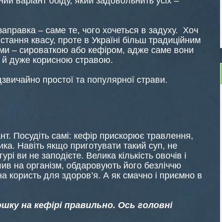
ий варіант обіду, який задовольнить усіх –
заправка – саме те, чого хочеться в задуху. Хоч
тання квасу, проте в Україні більш традиційним
ми – сироваткою або кефіром, адже саме вони
 й дуже корисною стравою.
звичайно простої та популярної страви.
нт. Посудіть самі: кефір прискорює травлення,
а. Навіть якщо приготувати такий суп, не
рі ви не заподієте. Велика кількість овочів і
ив на організм, обдаровують його безліччю
ьна користь для здоров’я. А як смачно і приємно в
шку на кефірі правильно. Ось головні