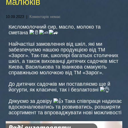
малюків
10.09.2023
|
Коментарів немає
Кисломолочний сир, масло, молоко та
сметана
Найчастіші замовлення від шкіл, які ми
забезпечуємо нашою продукцією від ТМ
«Зарог». Так-так, школярі багатьох столичних
шкіл, а також вихованці дитячих садочків міст
Києва, Василькова та Іванкова смакують
справжньою молочкою від ТМ «Зарог».
До дитячих садочків ми поставляємо ще й
йогурти, як класичні, так і безлактозні
Дякуємо за довіру
Така співпраця надихає
вдосконалюватись та розвиватись, розширяти
асортимент та впроваджувати нові можливості