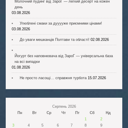
Молочний пудинг від ЗароГ — легкий десерт на кожен
день
03.08.2026
Улюблені смаки за дууууже приємними цінами!
03.08.2026
До уваги мешканців Полтави та області!
02.08.2026
Йогурт без наповнювача від ЗароГ — універсальна база
на всі випадки
01.08.2026
Не просто ласощі… справжня турбота
15.07.2026
Серпень 2026
Пн
Вт
Ср
Чт
Пт
Сб
Нд
1
2
3
4
5
6
7
8
9