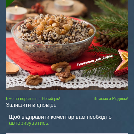
Навігація
Вже на порозі він – Новий рік!
Вітаємо з Різдвом!
Залишити відповідь
записів
Щоб відправити коментар вам необхідно
авторизуватись
.