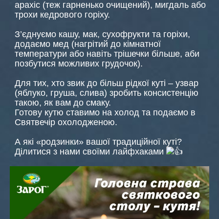
арахіс (теж гарненько очищений), мигдаль або
трохи кедрового горіху.
З’єднуємо кашу, мак, сухофрукти та горіхи,
додаємо мед (нагрітий до кімнатної
температури або навіть трішечки більше, аби
позбутися можливих грудочок).
Для тих, хто звик до більш рідкої куті – узвар
(яблуко, груша, слива) зробить консистенцію
такою, як вам до смаку.
Готову кутю ставимо на холод та подаємо в
Святвечір охолодженою.
А які «родзинки» вашої традиційної куті?
Ділитися з нами своїми лайфхаками