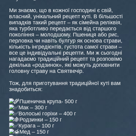
Ми знаємо, що в кожної господині є свій,
власний, унікальний рецепт куті. В більшості
випадків такий рецепт – як сімейна реліквія,
яка турботливо передається від старшого
покоління – молодшому. Пшениця або рис,
перловка чи навіть булгур як основа страви,
кількість інгредієнтів, густота самої страви –
все це індивідуальні рецепти. Ми ж сьогодні
нагадаємо традиційний рецепт та розповімо
декілька «родзинок», які можуть доповнити
головну страву на Святвечір.
Тож, для приготування традиційної куті вам
знадобиться:
Пшенична крупа- 500 г
Мак – 300 г
Волоські горіхи – 400 г
Родзинки – 150 г
Курага – 100 г
Мед – 150 г