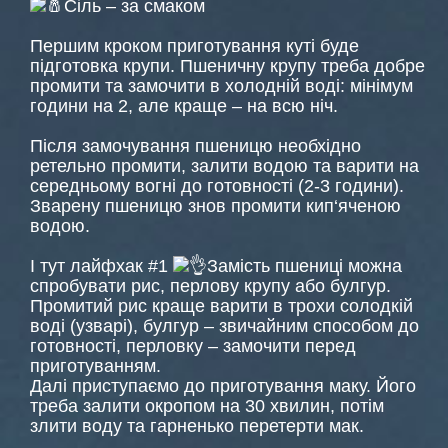
Сіль – за смаком
Першим кроком приготування куті буде
підготовка крупи. Пшеничну крупу треба добре
промити та замочити в холодній воді: мінімум
години на 2, але краще – на всю ніч.
Після замочування пшеницю необхідно
ретельно промити, залити водою та варити на
середньому вогні до готовності (2-3 години).
Зварену пшеницю знов промити кип‘яченою
водою.
І тут лайфхак #1
Замість пшениці можна
спробувати рис, перлову крупу або булгур.
Промитий рис краще варити в трохи солодкій
воді (узварі), булгур – звичайним способом до
готовності, перловку – замочити перед
приготуванням.
Далі приступаємо до приготування маку. Його
треба залити окропом на 30 хвилин, потім
злити воду та гарненько перетерти мак.