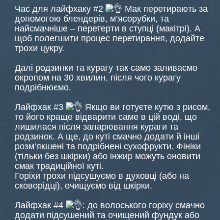
Час для лайфхаку #2
Мак перетирають за
допомогою блендерів, м’ясорубки, та
найсмачніше – перетерти в ступці (макітрі). А
щоб полегшити процес перетирання, додайте
трохи цукру.
Далі родзинки та курагу так само заливаємо
окропом на 30 хвилин, після чого курагу
подрібнюємо.
Лайфхак #3
Якщо ви готуєте кутю з рисом,
то його краще відварити саме в цій воді, що
лишилася після запарювання кураги та
родзинок. А ще, до куті смачно додати й інші
розм‘якшені та подрібнені сухофрукти. Фініки
(тільки без шкірки) або інжир можуть оновити
смак традиційної куті.
Горіхи трохи підсушуємо в духовці (або на
сковорідці), очищуємо від шкірки.
Лайфхак #4
: до волоського горіху смачно
додати підсушений та очищений фундук або