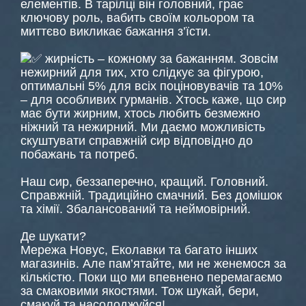
елементів. В тарілці він головний, грає
ключову роль, вабить своїм кольором та
миттєво викликає бажання з’їсти.
жирність – кожному за бажанням. Зовсім
нежирний для тих, хто слідкує за фігурою,
оптимальні 5% для всіх поціновувачів та 10%
– для особливих гурманів. Хтось каже, що сир
має бути жирним, хтось любить безмежно
ніжний та нежирний. Ми даємо можливість
скуштувати справжній сир відповідно до
побажань та потреб.
Наш сир, беззаперечно, кращий. Головний.
Справжній. Традиційно смачний. Без домішок
та хімії. Збалансований та неймовірний.
Де шукати?
Мережа Новус, Еколавки та багато інших
магазинів. Але пам’ятайте, ми не женемося за
кількістю. Поки що ми впевнено перемагаємо
за смаковими якостями. Тож шукай, бери,
смакуй та насолоджуйся!