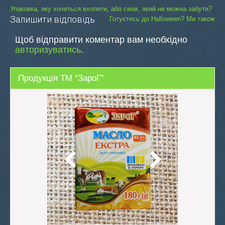
Навігація
Упаковка, яку хочеться вхопити, або смак, який не можна забути?
Залишити відповідь
Готуєтесь до Halloween? Ми також
записів
Щоб відправити коментар вам необхідно
авторизуватись
.
Продукція ТМ “ЗароГ”