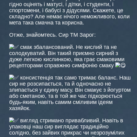
гідно оцінять і матусі, і дітки, і студенти, і
спортсмени, і бабусі з дідусями. Скажете, це
складно? Але немає нічого неможливого, коли
мета така смачна та корисна.
Отже, знайомтесь. Сир ТМ Зарог:
смак збалансований. Не кислий та не
солодкуватий. Він такий приємно сирний з
дуже легкою кислинкою, яка грає смаковими
рецепторами справжню симфонію смаку
консистенція так само тримає баланс. Наш
сир не розсипається, та й одночасно не
злипається у єдину масу. Він смакує з йогуртом
або сметаною, та в той же час підкорюється
будь-яким, навіть самим сміливим ідеям
хазяйок.
вигляд стримано привабливий. Навіть в
упаковці наш сир виглядає традиційно
солідно, без зайвих прикрас чи незрозумілих