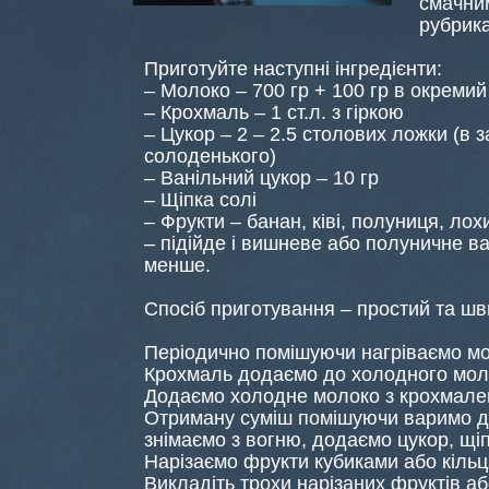
смачни
рубрик
Приготуйте наступні інгредієнти:
– Молоко – 700 гр + 100 гр в окремий
– Крохмаль – 1 ст.л. з гіркою
– Цукор – 2 – 2.5 столових ложки (в
солоденького)
– Ванільний цукор – 10 гр
– Щіпка солі
– Фрукти – банан, ківі, полуниця, лох
– підійде і вишневе або полуничне в
менше.
Спосіб приготування – простий та ш
Періодично помішуючи нагріваємо мо
Крохмаль додаємо до холодного мол
Додаємо холодне молоко з крохмалем
Отриману суміш помішуючи варимо до 
знімаємо з вогню, додаємо цукор, щіп
Нарізаємо фрукти кубиками або кільц
Викладіть трохи нарізаних фруктів аб