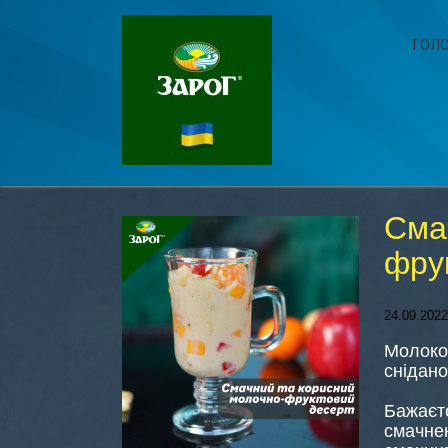
ГОЛ
Сма
фру
24.09.2022
Молоко 
снідано
Бажаєте
смачне