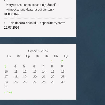
Йогурт без наповнювача від ЗароГ —
універсальна база на всі випадки
01.08.2026
Не просто ласощі… справжня турбота
15.07.2026
Серпень 2026
Пн
Вт
Ср
Чт
Пт
Сб
Нд
1
2
3
4
5
6
7
8
9
10
11
12
13
14
15
16
17
18
19
20
21
22
23
24
25
26
27
28
29
30
31
« Лип