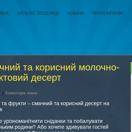
ОВНА
КАТАЛОГ ПРОДУКЦІЇ
НОВИНИ
ПРО КОМПАНІЮ
чний та корисний молочно-
ктовий десерт
|
Коментарів немає
та фрукти – смачний та корисний десерт на
к
 урізноманітнити сніданки та побалувати
ньким родини? Або хочете здивувати гостей