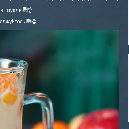
и і вуаля
олоджуйтесь