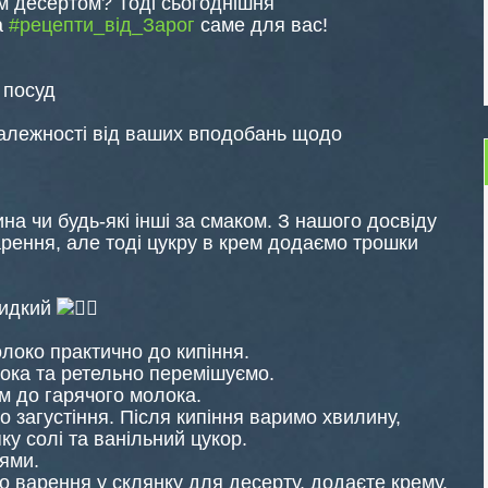
м десертом? Тоді сьогоднішня
а
#рецепти_від_Зарог
саме для вас!
 посуд
 залежності від ваших вподобань щодо
ина чи будь-які інші за смаком. З нашого досвіду
арення, але тоді цукру в крем додаємо трошки
видкий
локо практично до кипіння.
ока та ретельно перемішуємо.
 до гарячого молока.
загустіння. Після кипіння варимо хвилину,
ку солі та ванільний цукор.
ями.
о варення у склянку для десерту, додаєте крему,