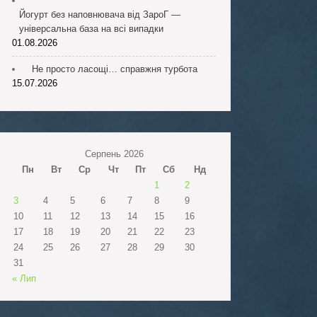
Йогурт без наповнювача від ЗароГ —
універсальна база на всі випадки
01.08.2026
Не просто ласощі… справжня турбота
15.07.2026
Серпень 2026
Пн
Вт
Ср
Чт
Пт
Сб
Нд
1
2
3
4
5
6
7
8
9
10
11
12
13
14
15
16
17
18
19
20
21
22
23
24
25
26
27
28
29
30
31
« Лип