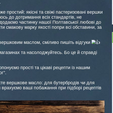
.
е простий: якісні та свіжі пастеризовані вершки
ось до дотримання всіх стандартів, не
 додаємо частинку нашої Полтавської любові до
и смакову марку якості попри всі обставини, за
вершковим маслом, сміливо пишіть відгуки
агазинах та насолоджуйтесь. Бо це й справді
понуємо прості та цікаві рецепти із нашим
г”.
уєте вершкове масло: для бутербродів чи для
и врахуємо ваші побажання при підборі рецептів