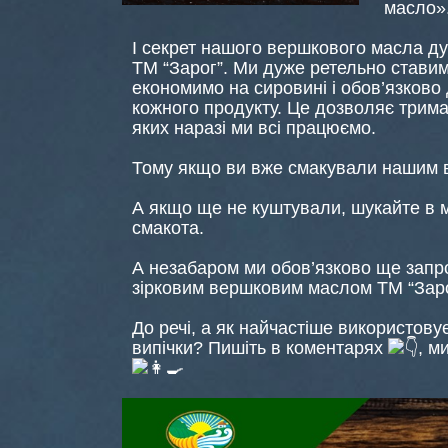
масло»
І секрет нашого вершкового масла дуж
ТМ “Зарог”. Ми дуже ретельно ставим
економимо на сировині і обов’язково
кожного продукту. Це дозволяє тримат
яких наразі ми всі працюємо.
Тому якщо ви вже смакували нашим 
А якщо ще не куштували, шукайте в м
смакота.
А незабаром ми обов’язково ще запро
зірковим вершковим маслом ТМ “Заро
До речі, а як найчастіше використов
випічки? Пишіть в коментарях
, м