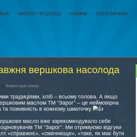
ОВНА
КАТАЛОГ ПРОДУКЦІЇ
НОВИНИ
ПРО КОМПАНІЮ
авжня вершкова насолода
|
Коментарів немає
ми традиціями, хліб – всьому голова. А якщо
вершковим маслом ТМ “Зарог” – це неймовірна
а та поживність в кожному шматочку
ершкове масло вже зарекомендувало себе
оціновувачів ТМ “Зарог”. Ми отримуємо відгуки
лт «справжнє», «смачнюще», «таке, як має бути