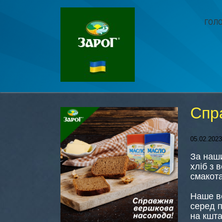
ГОЛ
Спр
05.02.2023
За наши
хліб з 
смакот
Наше в
серед п
на кшта