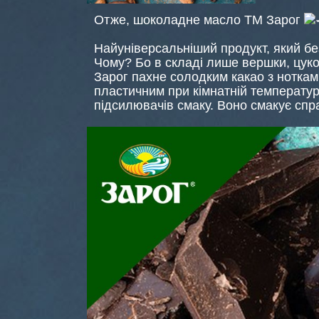
Отже, шоколадне масло ТМ Зарог
Найуніверсальніший продукт, який бе
Чому? Бо в складі лише вершки, цуко
Зарог пахне солодким какао з нотками
пластичним при кімнатній температурі
підсилювачів смаку. Воно смакує сп