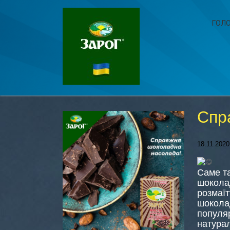
ГОЛ
Спр
18.11.2020
Саме та
шоколад
розмаїт
шоколад
популяр
натурал