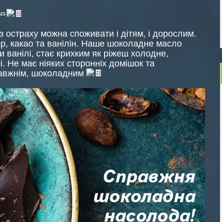
з остраху можна споживати і дітям, і дорослим.
р, какао та ванілін. Наше шоколадне масло
 ванілі, стає крихким як ріжеш холодне,
. Не має ніяких сторонніх домішок та
равжнім, шоколадним