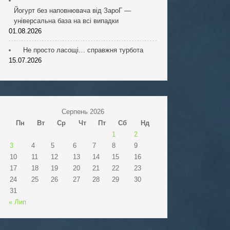
Йогурт без наповнювача від ЗароГ —
універсальна база на всі випадки
01.08.2026
Не просто ласощі… справжня турбота
15.07.2026
Серпень 2026
Пн
Вт
Ср
Чт
Пт
Сб
Нд
1
2
3
4
5
6
7
8
9
10
11
12
13
14
15
16
17
18
19
20
21
22
23
24
25
26
27
28
29
30
31
« Лип