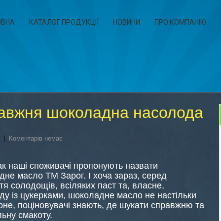
ОВНА
КАТАЛОГ ПРОДУКЦІЇ
НОВИНИ
ПРО КОМПАНІЮ
авжня шоколадна насолода
|
Коментарів немає
к наші споживачі пропонують назвати
не масло ТМ Зарог. І хоча зараз, серед
тя солодощів, всіляких паст та, власне,
у із цукерками, шоколадне масло не настільки
не, поціновувачі знають, де шукати справжню та
ьну смакоту.