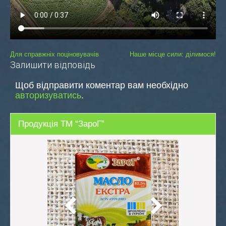
Навігація
Для справжніх поціновувачів
Наше місце сили: ділимося!
Залишити відповідь
записів
Щоб відправити коментар вам необхідно
авторизуватись
.
Продукція ТМ “ЗароГ”