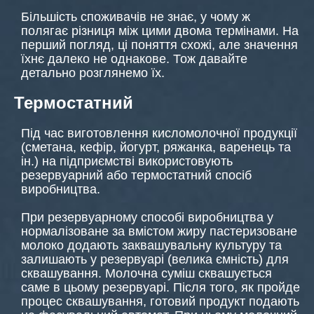
Більшість споживачів не знає, у чому ж
полягає різниця між цими двома термінами. На
перший погляд, ці поняття схожі, але значення
їхнє далеко не однакове. Тож давайте
детально розглянемо їх.
Термостатний
Під час виготовлення кисломолочної продукції
(сметана, кефір, йогурт, ряжанка, варенець та
ін.) на підприємстві використовують
резервуарний або термостатний спосіб
виробництва.
При резервуарному способі виробництва у
нормалізоване за вмістом жиру пастеризоване
молоко додають заквашувальну культуру та
залишають у резервуарі (велика ємність) для
сквашування. Молочна суміш сквашується
саме в цьому резервуарі. Після того, як пройде
процес сквашування, готовий продукт подають