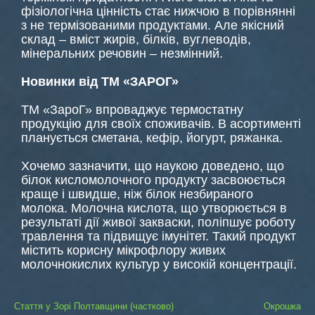
фізіологічна цінність стає нижчою в порівнянні
з не термізованими продуктами. Але якісний
склад – вміст жирів, білків, вуглеводів,
мінеральних речовин – незмінний.
Новинки від ТМ «ЗАРОГ»
ТМ «ЗароГ» впроваджує термостатну
продукцію для своїх споживачів. В асортименті
планується сметана, кефір, йогурт, ряжанка.
Хочемо зазначити, що наукою доведено, що
білок кисломолочного продукту засвоюється
краще і швидше, ніж білок незбираного
молока. Молочна кислота, що утворюється в
результаті дії живої закваски, поліпшує роботу
травлення та підвищує імунітет. Такий продукт
містить корисну мікрофлору живих
молочнокислих культур у високій концентрації.
Навігація
Стаття у Зорі Полтавщини (частково)
Окрошка