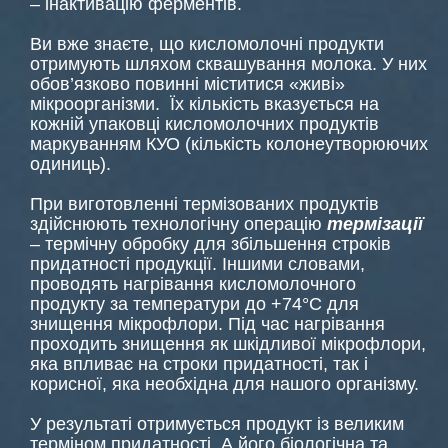
– інактивацію ферментів.
Ви вже знаєте, що кисломолочні продукти
отримують шляхом сквашування молока. У них
обов’язково повинні міститися «живі»
мікроорганізми. Їх кількість вказується на
кожній упаковці кисломолочних продуктів
маркуванням КУО (кількість колонеутворюючих
одиниць).
При виготовленні термізованих продуктів
здійснюють технологічну операцію
термізації
– термічну обробку для збільшення строків
придатності продукції. Іншими словами,
проводять нагрівання кисломолочного
продукту за температури до +74°C для
знищення мікрофлори. Під час нагрівання
проходить знищення як шкідливої мікрофлори,
яка впливає на строки придатності, так і
корисної, яка необхідна для нашого організму.
У результаті отримується продукт із великим
терміном придатності. А його біологічна та