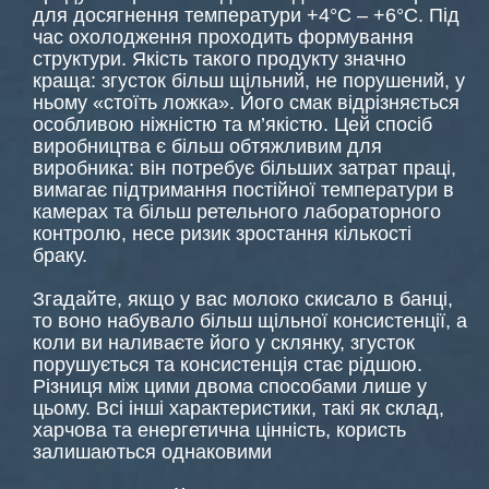
для досягнення температури +4°C – +6°C. Під
час охолодження проходить формування
структури. Якість такого продукту значно
краща: згусток більш щільний, не порушений, у
ньому «стоїть ложка». Його смак відрізняється
особливою ніжністю та м’якістю. Цей спосіб
виробництва є більш обтяжливим для
виробника: він потребує більших затрат праці,
вимагає підтримання постійної температури в
камерах та більш ретельного лабораторного
контролю, несе ризик зростання кількості
браку.
Згадайте, якщо у вас молоко скисало в банці,
то воно набувало більш щільної консистенції, а
коли ви наливаєте його у склянку, згусток
порушується та консистенція стає рідшою.
Різниця між цими двома способами лише у
цьому. Всі інші характеристики, такі як склад,
харчова та енергетична цінність, користь
залишаються однаковими