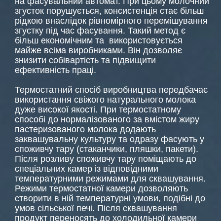
на фасувальний автомат. При цьому молочний
згусток порушується, консистенція стає більш
рідкою внаслідок рівномірного перемішування
згустку під час фасування. Такий метод є
більш економічним та використовується
майже всіма виробниками. Він дозволяє
знизити собівартість та підвищити
ефективність праці.
Термостатний спосіб виробництва передбачає
використання свіжого натурального молока
дуже високої якості. При термостатному
способі до нормалізованого за вмістом жиру
пастеризованого молока додають
заквашувальну культуру та одразу фасують у
споживчу тару (стаканчики, пляшки, пакети).
Після розливу споживчу тару поміщають до
спеціальних камер із відповідними
температурними режимами для сквашування.
Режими термостатної камери дозволяють
створити в ній температурні умови, подібні до
умов сільської печі. Після сквашування
продукт переносять до холодильної камери