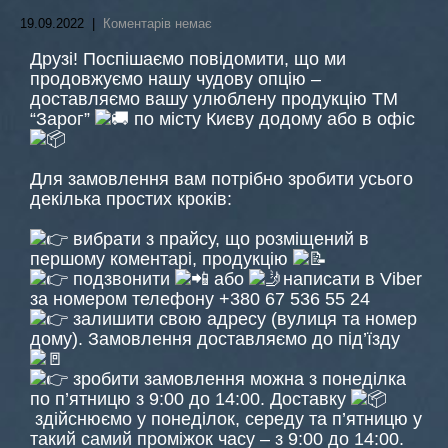
19.09.2022
|
Коментарів немає
Друзі! Поспішаємо повідомити, що ми
продовжуємо нашу чудову опцію –
доставляємо вашу улюблену продукцію ТМ
“Зарог”
по місту Києву додому або в офіс
Для замовлення вам потрібно зробити усього
декілька простих кроків:
вибрати з прайсу, що розміщений в
першому коментарі, продукцію
подзвонити
або
написати в Viber
за номером телефону +380 67 536 55 24
залишити свою адресу (вулиця та номер
дому). Замовлення доставляємо до під’їзду
зробити замовлення можна з понеділка
по п’ятницю з 9:00 до 14:00. Доставку
здійснюємо у понеділок, середу та п’ятницю у
такий самий проміжок часу – з 9:00 до 14:00.