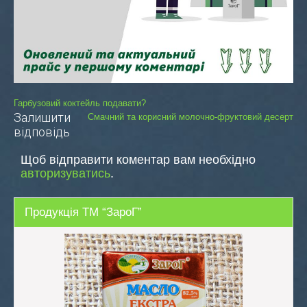
Навігація
Гарбузовий коктейль подавати?
Залишити
Смачний та корисний молочно-фруктовий десерт
записів
відповідь
Щоб відправити коментар вам необхідно
авторизуватись
.
Продукція ТМ “ЗароГ”