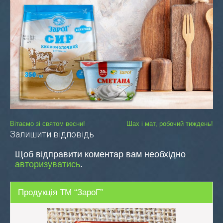
Навігація
Вітаємо зі святом весни!
Шах і мат, робочий тиждень!
Залишити відповідь
записів
Щоб відправити коментар вам необхідно
авторизуватись
.
Продукція ТМ “ЗароГ”