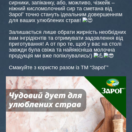
сирники, запіканку, або, можливо, чізкейк –
ніжний кисломолочний сир та сметана від
ЗароГ точно стануть ідеальним довершенням
для ваших улюблених страв!
Залишається лише обрати жирність необхідних
вам інгрідієнтів та отримувати задовлення від
приготування! А от про те, щоб у вас на столі
завжди була свіжа та найякісніша молочна
продукція ми вже попіклувались!)
Смакуйте з користю разом із ТМ “ЗароГ”