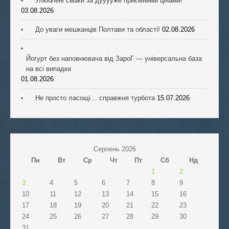
Улюблені смаки за дууууже приємними цінами!
03.08.2026
До уваги мешканців Полтави та області!
02.08.2026
Йогурт без наповнювача від ЗароГ — універсальна база
на всі випадки
01.08.2026
Не просто ласощі… справжня турбота
15.07.2026
Серпень 2026
Пн
Вт
Ср
Чт
Пт
Сб
Нд
1
2
3
4
5
6
7
8
9
10
11
12
13
14
15
16
17
18
19
20
21
22
23
24
25
26
27
28
29
30
31