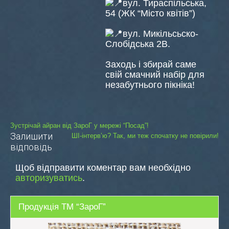
вул. Тираспільська,
54 (ЖК “Місто квітів”)
вул. Микільсьско-
Слобідська 2В.
Заходь і збирай саме
свій смачний набір для
незабутнього пікніка!
Навігація
Зустрічай айран від ЗароГ у мережі “Посад”!
Залишити
ШІ-інтерв’ю? Так, ми теж спочатку не повірили!
записів
відповідь
Щоб відправити коментар вам необхідно
авторизуватись
.
Продукція ТМ “ЗароГ”