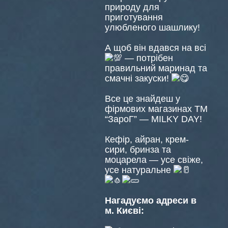
природу для
приготування
улюбленого шашлику!
А щоб він вдався на всі
— потрібен
правильний маринад та
смачні закуски!
Все це знайдеш у
фірмових магазинах ТМ
“ЗароГ” — MILKY DAY!
Кефір, айран, крем-
сири, бринза та
моцарела — усе свіже,
усе натуральне
Нагадуємо адреси в
м. Києві: