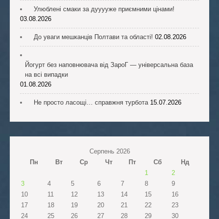
Улюблені смаки за дууууже приємними цінами!
03.08.2026
До уваги мешканців Полтави та області!
02.08.2026
Йогурт без наповнювача від ЗароГ — універсальна база
на всі випадки
01.08.2026
Не просто ласощі… справжня турбота
15.07.2026
Серпень 2026
Пн
Вт
Ср
Чт
Пт
Сб
Нд
1
2
3
4
5
6
7
8
9
10
11
12
13
14
15
16
17
18
19
20
21
22
23
24
25
26
27
28
29
30