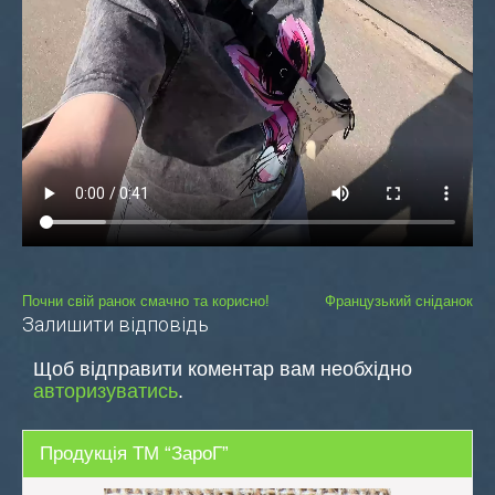
Навігація
Почни свій ранок смачно та корисно!
Французький сніданок
Залишити відповідь
записів
Щоб відправити коментар вам необхідно
авторизуватись
.
Продукція ТМ “ЗароГ”