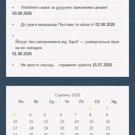
Улюблені смаки за дууууже приємними цінами!
03.08.2026
До уваги мешканців Полтави та області!
02.08.2026
Йогурт без наповнювача від ЗароГ — універсальна база
на всі випадки
01.08.2026
Не просто ласощі… справжня турбота
15.07.2026
Серпень 2026
Пн
Вт
Ср
Чт
Пт
Сб
Нд
1
2
3
4
5
6
7
8
9
10
11
12
13
14
15
16
17
18
19
20
21
22
23
24
25
26
27
28
29
30