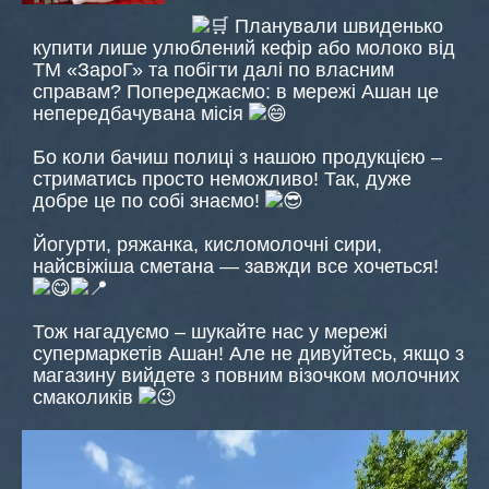
Планували швиденько
купити лише улюблений кефір або молоко від
ТМ «ЗароГ» та побігти далі по власним
справам? Попереджаємо: в мережі Ашан це
непередбачувана місія
Бо коли бачиш полиці з нашою продукцією –
стриматись просто неможливо! Так, дуже
добре це по собі знаємо!
Йогурти, ряжанка, кисломолочні сири,
найсвіжіша сметана — завжди все хочеться!
Тож нагадуємо – шукайте нас у мережі
супермаркетів Ашан! Але не дивуйтесь, якщо з
магазину вийдете з повним візочком молочних
смаколиків