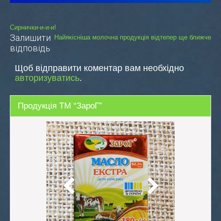
Навігація
Сирнички-и-и-и!
Залишити
Найякісніша молочна продукція відтепер ще ближче
записів
відповідь
Щоб відправити коментар вам необхідно
авторизуватись
.
Продукція ТМ “ЗароГ”