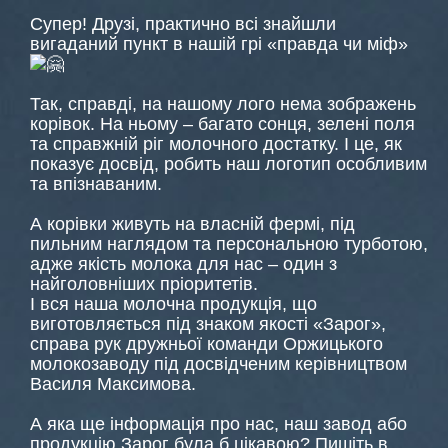
Супер! Друзі, практично всі знайшли
вигаданий пункт в нашій грі «правда чи міф»
Так, справді, на нашому лого нема зображень
корівок. На ньому – багато сонця, зелені поля
та справжній ріг молочного достатку. І це, як
показує досвід, робить наш логотип особливим
та впізнаваним.
А корівки живуть на власній фермі, під
пильним наглядом та персональною турботою,
адже якість молока для нас – один з
найголовніших пріоритетів.
І вся наша молочна продукція, що
виготовляється під знаком якості «Зарог»,
справа рук дружньої команди Оржицького
молокозаводу під досвідченим керівництвом
Василя Максимова.
А яка ще інформація про нас, наш завод або
продукцію Зарог була б цікавою? Пишіть в