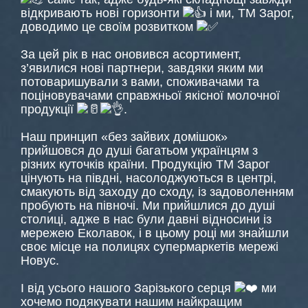
відкривають нові горизонти
і ми, ТМ Зарог,
доводимо це своїм розвитком
За цей рік в нас оновився асортимент,
з’явилися нові партнери, завдяки яким ми
потоваришували з вами, споживачами та
поціновувачами справжньої якісної молочної
продукції
.
Наш принцип «без зайвих домішок»
прийшовся до душі багатьом українцям з
різних куточків країни. Продукцію ТМ Зарог
цінують на півдні, насолоджуються в центрі,
смакують від заходу до сходу, із задоволенням
пробують на півночі. Ми прийшлися до душі
столиці, адже в нас були давні відносини із
мережею Еколавок, і в цьому році ми знайшли
своє місце на полицях супермаркетів мережі
Новус.
І від усього нашого Зарізького серця
ми
хочемо подякувати нашим найкращим