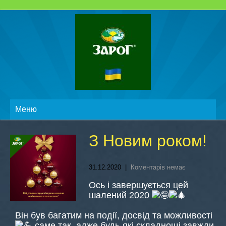
Меню
З Новим роком!
31.12.2020
|
Коментарів немає
Ось і завершується цей
шалений 2020
Він був багатим на події, досвід та можливості
саме так, адже будь-які складнощі завжди