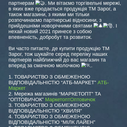
партнерам
. Ми вітаємо торгівельні мережі,
в яких вже продається продукція ТМ Зарог, а
також магазини, з якими ми тільки
розпочинаємо партнерські відносини, з
прийдешніми новорічними святами
. І
нехай новий 2021 принесе з собою
впевненість, добробут та розвиток.
Ви часто питаєте, де купити продукцію ТМ
Зарог, тож шукайте серед переліку наших
партнерів найближчий до вас магазин та
вперед за смачною молочкою
.
1. ТОВАРИСТВО З ОБМЕЖЕНОЮ
ВІДПОВІДАЛЬНІСТЮ “АТБ-МАРКЕТ”
АТБ-
Маркет
2. Мережа магазинів “МАРКЕТОПТ” ТА
“ОПТОВИЧОК”
Маркетопт
Оптовичок
3. ТОВАРИСТВО З ОБМЕЖЕНОЮ
ВІДПОВІДАЛЬНІСТЮ “ХВИЛЯ”
4. ТОВАРИСТВО З ОБМЕЖЕНОЮ
ВІДПОВІДАЛЬНІСТЮ “МІЛК ЛАЙЕН”