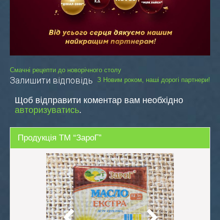
Навігація
Смачні рецепти до новорічного столу
Залишити відповідь
З Новим роком, наші дорогі партнери!
записів
Щоб відправити коментар вам необхідно
авторизуватись
.
Продукція ТМ “ЗароГ”