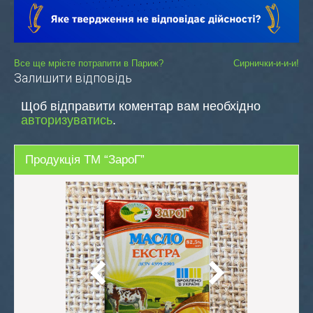
Навігація
Все ще мрієте потрапити в Париж?
Сирнички-и-и-и!
Залишити відповідь
записів
Щоб відправити коментар вам необхідно
авторизуватись
.
Продукція ТМ “ЗароГ”