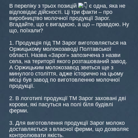
В переліку з трьох позицій
є одна, яка не
відповідає дійсності. Ці три факти – про
виробництво молочної продукції Зарог.
Вгадайте, що є вигадкою, а що – правдою. Ну
що, поїхали?
1. Продукція під ТМ Зарог виготовляється на
Оржицькому молокозаводі Полтавської
області. Назва «Зарог» запозичена з назви
села, на території якого розташований завод.
А Оржицьким молокозавод зветься ще з
минулого століття, адже історично на цьому
місці був завод по виготовленню молочної
продукції.
2. В логотипі продукції ТМ Зарог заховані дві
корови, які пасуться на полі біля будівлі
ферми.
3. Для виготовлення продукції Зарог молоко
доставляється з власної ферми, що дозволяє
контролювати якість.