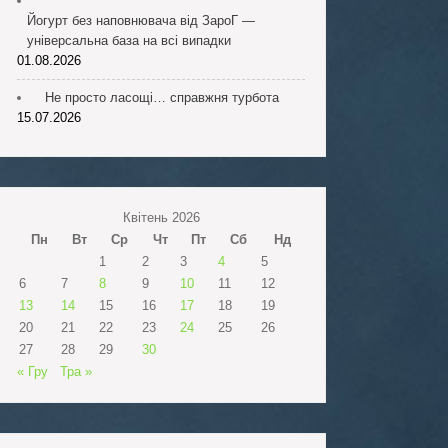
Йогурт без наповнювача від ЗароГ —
універсальна база на всі випадки
01.08.2026
Не просто ласощі… справжня турбота
15.07.2026
Квітень 2026
Пн
Вт
Ср
Чт
Пт
Сб
Нд
1
2
3
4
5
6
7
8
9
10
11
12
13
14
15
16
17
18
19
20
21
22
23
24
25
26
27
28
29
30
« Гру
Тра »