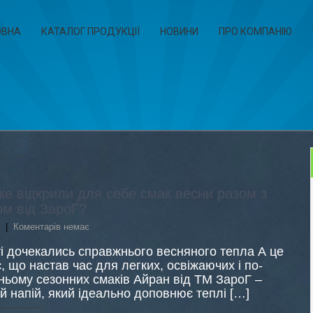
ОВНА
КАТАЛОГ ПРОДУКЦІЇ
НОВИНИ
ПРО КОМПАНІЮ
же відкрили для себе смак весни разом з
м від ЗароГ?
|
Коментарів немає
і дочекались справжнього весняного тепла А це
, що настав час для легких, освіжаючих і по-
ьому сезонних смаків Айран від ТМ ЗароГ –
й напій, який ідеально доповнює теплі […]