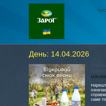
ГОЛ
День:
14.04.2026
А ви в
Айрано
14.04.2026
Нарешт
означає
справжн
саме то