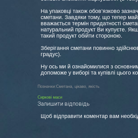
На упаковці також обов’язково зазна
сметани. Завдяки тому, що тепер май
вважається термін придатності смета
натуральний продукт Ви купуєте. Якщ
такий продукт обійти стороною.
Зберігання сметани повинно здійснюва
градус).
Ну ось ми й ознайомилися з основни
допоможе у виборі та купівлі цього к
Позначки:
Сметана
,
цікаво
,
якість
Навігація
Сиркові маси
Залишити відповідь
записів
Щоб відправити коментар вам необх