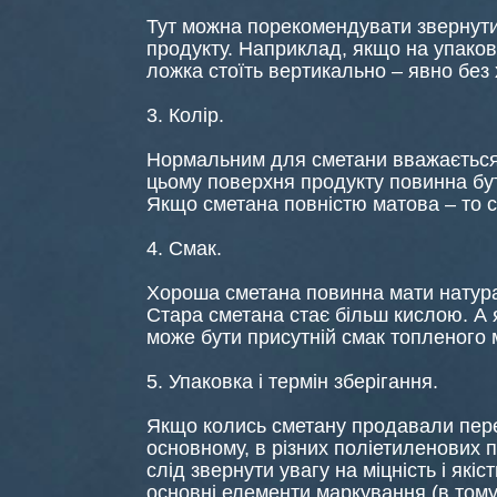
Тут можна порекомендувати звернути у
продукту. Наприклад, якщо на упаковц
ложка стоїть вертикально – явно без 
3. Колір.
Нормальним для сметани вважається 
цьому поверхня продукту повинна бут
Якщо сметана повністю матова – то ск
4. Смак.
Хороша сметана повинна мати натура
Стара сметана стає більш кислою. А я
може бути присутній смак топленого 
5. Упаковка і термін зберігання.
Якщо колись сметану продавали перев
основному, в різних поліетиленових 
слід звернути увагу на міцність і якіст
основні елементи маркування (в тому