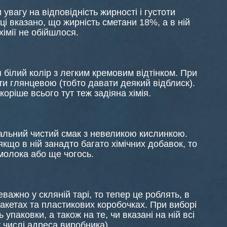
вагу на відповідність жирності і густоти
і вказано, що жирність сметани 18%, а в ній
хімії не обійшлося.
білий колір з легким кремовим відтінком. При
и глянцевою (тобто давати деякий відблиск).
оріше всього тут теж задіяна хімія.
льний чистий смак з невеликою кислинкою.
кщо в ній занадто багато хімічних добавок, то
молока або ще чогось.
ажно у скляній тарі, то тепер це роблять, в
пакетах та пластикових коробочках. При виборі
ь упаковки, а також на те, чи вказані на ній всі
 числі адреса виробника).