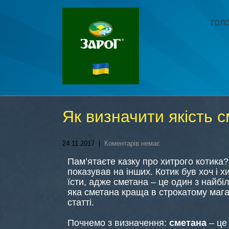
ГОЛ
Як визначити якість 
24.11.2017
|
Коментарів немає
Пам’ятаєте казку про хитрого котика? Я
показував на інших. Котик був хоч і х
їсти, адже сметана – це один з найбі
яка сметана краща в строкатому мага
статті.
Почнемо з визначення:
сметана
– це