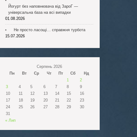
Йогурт без наповнювача від ЗароГ —
універсальна база на всі випадки
01.08.2026
Не просто ласощі… справжня турбота
15.07.2026
Серпень 2026
Пн
Вт
Ср
Чт
Пт
Сб
Нд
1
2
3
4
5
6
7
8
9
10
11
12
13
14
15
16
17
18
19
20
21
22
23
24
25
26
27
28
29
30
31
« Лип