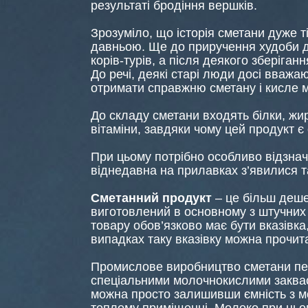
результаті бродіння вершків.
Зрозуміло, що історія сметани дуже т
давньою. Ще до приручення худоби д
корів-турів, а після деякого зберіга
До речі, деякі старі люди досі вважа
отримати справжню сметану і кисле 
До складу сметани входять білки, жир
вітаміни, завдяки чому цей продукт є
При цьому потрібно особливо відзнач
віднедавна на прилавках з’явилися та
Сметанний продукт
– це більш деше
виготовлений в основному з штучних і
товару обов’язково має бути вказівка
випадках таку вказівку можна прочита
Промислове виробництво сметани пе
спеціальними молочнокислими заквас
можна просто залишивши ємність з мо