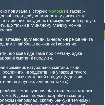
існо пов’язана з історією
молока
і є такою ж
ревні люди добували молоко у диких кіз та
ння в глиняних посудинах отримували цей продукт.
ють, що тільки в глиняному глечику можна
молоко.
и, вітаміни, вуглеводи, мінеральні речовини та
 одним з найбільш поживних і корисних.
ити, що мова йде саме про сметану, адже
к звані сметанні продукти.
вий замінник натуральної сметани, який
 рослинних інгредієнтів. На упаковці такого
, що це саме сметанний продукт (у деяких
ти лише з лупою, але вона таки є).
редбачає сквашування підготовленого молока
ками. В домашніх умовах зробити сметану
локом (наприклад, скляну банку) в темному і