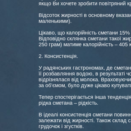
якщо Ви хочете зробити повітряний кр
Відсоток жирності в основному вказа
маленькими).
Цікаво, що калорійність сметани 15% 
Відповідно склянка сметани такої жи
250 грам) матиме калорійність – 405 
2. Консистенція.
У радянських гастрономах, де смета
її розбавляння водою, в результаті ч
відрізнялася від молока. Враховуючи
за об’ємом, було дуже цікаво купувати
Тепер спостерігається інша тенденція
рідка сметана – рідкість.
В ідеалі консистенція сметани повинна
залежати від жирності. Також склад 
грудочок і згустків.