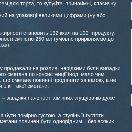
ем для торта, то купуйте, принаймні, класичну.
ний на упаковці великими цифрами (ну або
жирності становить 162 ккал на 100г продукту.
рності ємністю 250 мл (умовно прирівняємо до
ккал.
ну продавали на розлив, нерідкими були випадки
ого сметана по консистенції іноді мало чим
, що сметану повинні продавати за вагою, а не
 1 кг такої сметани.
 – завдяки наявності хімічних згущувачів дуже
 бути помірно густою, а ступінь її густоти
сметани повинен бути однорідним – без всяких