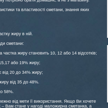
у потрібно брати домашнє, а не з магазину.
истики та властивості сметани, знання яких
стку жиру в ній.
ди сметани:
 частка жиру становить 10, 12 або 14 відсотків;
15,17 або 19% жиру;
 від 20 до 34% жиру;
жиру від 35 до 48%.
до 58%.
ежно від мети її використання. Якщо Ви хочете
 – Вам стане у нагоді маложирна сметанка, а