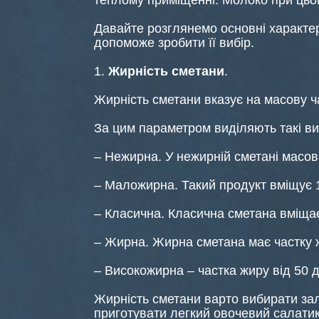
теплому приміщенні. Молоко при цьом
Давайте розглянемо основні характер
допоможе зробити її вибір.
1.
Жирність сметани
.
Жирність сметани вказує на масову ча
За цим параметром виділяють такі ви
– Нежирна. У нежирній сметані масова
– Маложирна. Такий продукт вміщує 
– Класична. Класична сметана вміщає
– Жирна. Жирна сметана має частку 
– Високожирна – частка жиру від 50 
Жирність сметани варто вибирати зал
приготувати легкий овочевий салатик