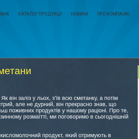
ОВНА
КАТАЛОГ ПРОДУКЦІЇ
НОВИНИ
ПРО КОМПАНІЮ
сметани
к він заліз у льох, з’їв всю сметанку, а потім
итрий, але не дурний, він прекрасно знав, що
льш поживних продуктів у нашому раціоні. Про те,
зинному розмаїтті, ми поговоримо в сьогоднішній
 кисломолочний продукт, який отримують в