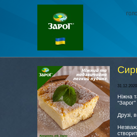
ГОЛ
Сир
31.12.2020
Ніжна т
“Зарог”
Друзі, 
Незваж
створит