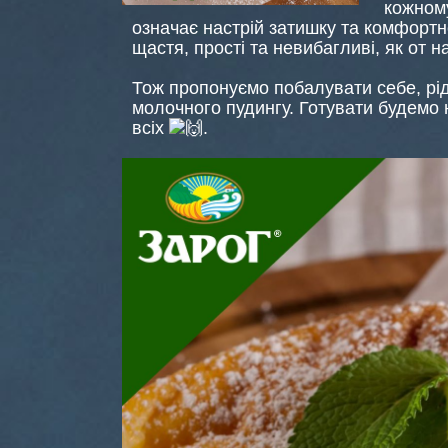
кожно
означає настрій затишку та комфортно
щастя, прості та невибагливі, як от 
Тож пропонуємо побалувати себе, рід
молочного пудингу. Готувати будемо 
всіх
.