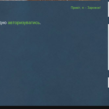
Привіт, я – Зарожок!
ідно
авторизуватись
.