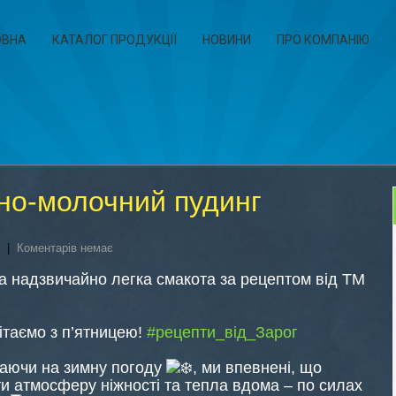
ОВНА
КАТАЛОГ ПРОДУКЦІЇ
НОВИНИ
ПРО КОМПАНІЮ
но-молочний пудинг
|
Коментарів немає
а надзвичайно легка смакота за рецептом від ТМ
вітаємо з п’ятницею!
#рецепти_від_Зарог
аючи на зимну погоду
, ми впевнені, що
и атмосферу ніжності та тепла вдома – по силах