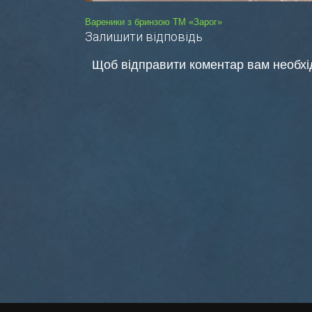
Навігація
Вареники з бринзою ТМ «Зарог»
Залишити відповідь
записів
Щоб відправити коментар вам необх