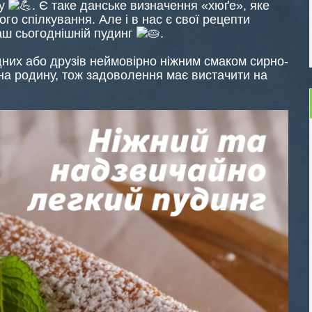
му
. Є таке данське визначення «хюґе», яке
го спілкування. Але і в нас є свої рецепти
наш сьогоднішній пудинг
.
них або друзів неймовірно ніжним смаком сирно-
на родину, тож задоволення має вистачити на