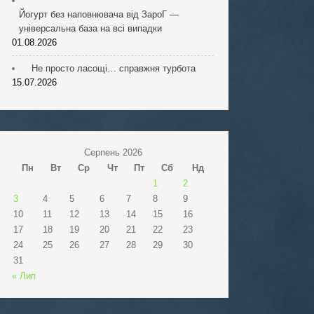
Йогурт без наповнювача від ЗароГ —
універсальна база на всі випадки
01.08.2026
Не просто ласощі… справжня турбота
15.07.2026
Серпень 2026
Пн
Вт
Ср
Чт
Пт
Сб
Нд
1
2
3
4
5
6
7
8
9
10
11
12
13
14
15
16
17
18
19
20
21
22
23
24
25
26
27
28
29
30
31
« Лип