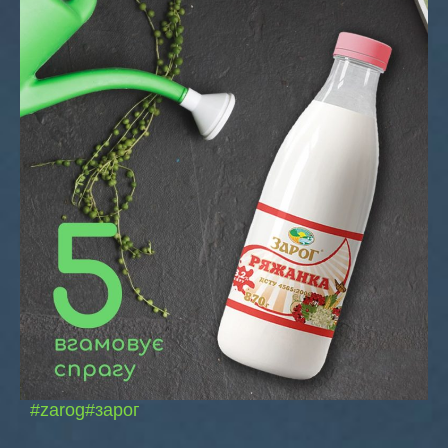
#zarog
#зарог