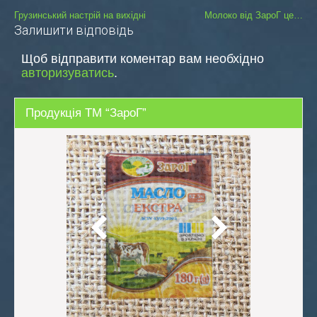
Навігація
Грузинський настрій на вихідні
Молоко від ЗароГ це…
Залишити відповідь
записів
Щоб відправити коментар вам необхідно
авторизуватись
.
Продукція ТМ “ЗароГ”